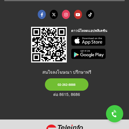
ดาวน์โหลดแอปพลิเคชัน
สนใจลงโฆษณา ปรึกษาฟรี
02-262-8888
ต่อ 8615, 8686