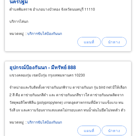
นครปฐม
ตำบลพิมลราช อำเภอบางบัวทอง จังหวัดนนทบุรี 11110
บริการไล่นก
หมวดหมู่
:
บริการขับไล่ป้องกันนก
อุปกรณ์ป้องกันนก - มีทรัพย์ 888
แขวงคลองกุ่ม เขตบึงกุ่ม กรุงเทพมหานคร 10230
จำหน่ายและรับติดตั้งตาข่ายกันนกพิราบ ตาข่ายกันนก รุ่น bird net มีให้เลือก
2 สี คือ ตาข่ายกันนกสีดำ และ ตาข่ายกันนกสีขาวใส ตาข่ายกันนกผลิตจาก
วัสดุพอลิโพรพิลีน (polypropylene) เกรดอุตสาหกรรมที่มีความแข็งแรง ทน
รังสี uv และความร้อนจากแสงแดดไม่กรอบแตก ทนน้ำฝนไม่ยืดไม่หดตัว ตัว
ตาข่ายมีความเหนียวทนลมแรงไม่ฉีกขาด
หมวดหมู่
:
บริการขับไล่ป้องกันนก