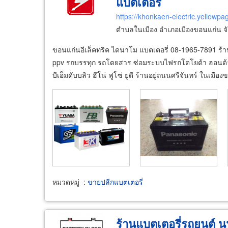
แบตเตอรี่
https://khonkaen-electric.yellowpa
ตำบลในเมือง อำเภอเมืองขอนแก่น จ
ขอนแก่นอีเล็คทริค ไดนาโม แบตเตอรี่ 08-1965-7891 ร้า
ppv รถบรรทุก รถโดยสาร ซ่อมระบบไฟรถโตโยต้า ฮอนด้า นิสส
บีเอ็มดับบลิว ฮีโน่ ฟูโซ่ ยูดี ร้านอยู่ถนนศรีจันทร์ ในเ
หมวดหมู่
:
ขายปลีกแบตเตอรี่
ร้านแบตเตอรี่รถยนต์ น