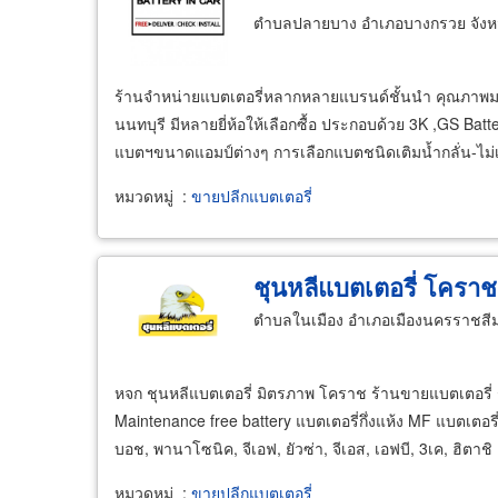
ตำบลปลายบาง อำเภอบางกรวย จังหว
ร้านจำหน่ายแบตเตอรี่หลากหลายแบรนด์ชั้นนำ คุณภาพมา
นนทบุรี มีหลายยี่ห้อให้เลือกซื้อ ประกอบด้วย 3K ,GS
แบตฯขนาดแอมป์ต่างๆ การเลือกแบตชนิดเติมน้ำกลั่น-ไม่เต
หมวดหมู่
:
ขายปลีกแบตเตอรี่
ชุนหลีแบตเตอรี่ โคราช
ตำบลในเมือง อำเภอเมืองนครราชสี
หจก ชุนหลีแบตเตอรี่ มิตรภาพ โคราช ร้านขายแบตเตอรี่ 
Maintenance free battery แบตเตอรี่กึ่งแห้ง MF แบตเตอร
บอช, พานาโซนิค, จีเอฟ, ยัวซ่า, จีเอส, เอฟบี, 3เค, ฮิตาช
หมวดหมู่
:
ขายปลีกแบตเตอรี่