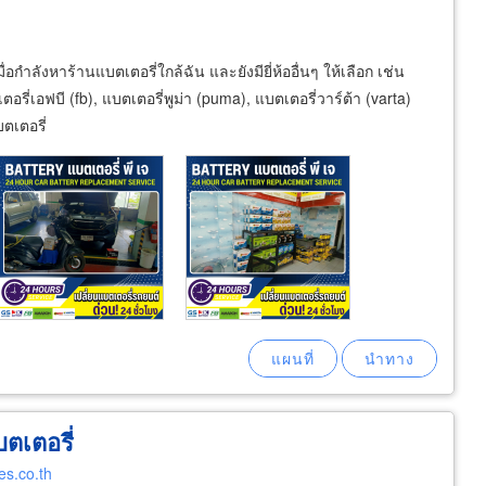
กำลังหาร้านแบตเตอรี่ใกล้ฉัน และยังมียี่ห้ออื่นๆ ให้เลือก เช่น
อรี่เอฟบี (fb), แบตเตอรี่พูม่า (puma), แบตเตอรี่วาร์ต้า (varta)
ตเตอรี่
ตเตอรี่
es.co.th