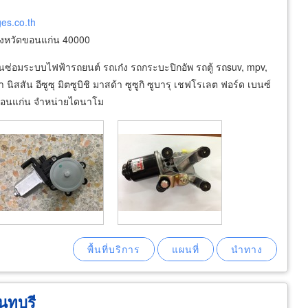
ges.co.th
ังหวัดขอนแก่น 40000
นซ่อมระบบไฟฟ้ารถยนต์ รถเก๋ง รถกระบะปิกอัพ รถตู้ รถsuv, mpv,
ัน อีซูซุ มิตซูบิชิ มาสด้า ซูซูกิ ซูบารุ เชฟโรเลต ฟอร์ด เบนซ์
มืองขอนแก่น จำหน่ายไดนาโม
นทบุรี