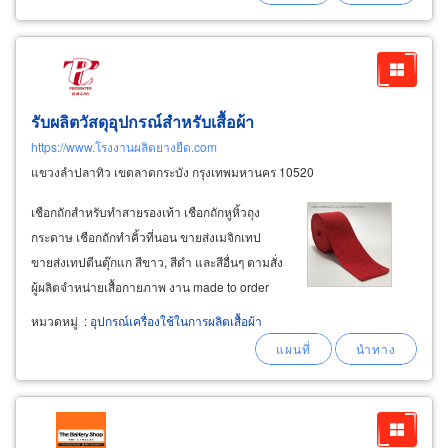
ซองพัสดุไปรษณีย์ไม่จ่าหน้า ขนาด 28x42+ฝาซอง
แถบกาว
รับผลิตวัสดุอุปกรณ์สำหรับเสื้อผ้า
https://www.โรงงานผลิตยางยืด.com
แขวงลำปลาทิว เขตลาดกระบัง กรุงเทพมหานคร 10520
เชือกถักสำหรับทำสายรองเท้า เชือกถักหูหิ้วถุง
กระดาษ เชือกถักทำคิ้วที่นอน ขายส่งเมจิกเทป
ขายส่งเทปตีนตุ๊กแก สีขาว, สีดำ และสีอื่นๆ ตามสั่ง
ผู้ผลิตจำหน่ายเสื้อกายภาพ งาน made to order
เช่น สายรัดไหล่ตรง เข็มขัดแก้หลังค่อม เข็มขัดแก้
หมวดหมู่
:
อุปกรณ์เครื่องใช้ในการผลิตเสื้อผ้า
ไหล่ห่อ เข็มขัดพยุงไหล่แก้ออฟฟิศซินโดรม รับฉีด
พลาสติก
plastic