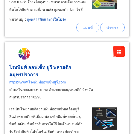
นาด และรับจ้างผลิตถุงขยะ ขนาดตามต้องการและ
ติดโลโก้สินค้าตามสั่ง ขายส่ง ถุงขยะดำ tbm ไซส์
เล็ก-ไซส์กลาง-ไซส์ใหญ่ สำหรับใส่ขยะเปียกขยะ
หมวดหมู่
:
ถุงพลาสติกและถุงใสโปร่ง
แห้งทั่วไป ถุงขยะสำหรับงานแม่บ้านโรงแรม แม่
บ้านออฟฟิศ บริษัทรักษาความสะอาด
โรงพิมพ์ ออฟเซ็ท ยูวี พลาสติก
สมุทรปราการ
https://www.โรงพิมพ์ออฟเซ็ทยูวี.com
ตำบลในคลองบางปลากด อำเภอพระสมุทรเจดีย์ จังหวัด
สมุทรปราการ 10290
เราเป็นโรงงานผลิตงานพิมพ์ออฟเซ็ทเคลือบยูวี
สินค้าพลาสติกพรีเมี่ยม พลาสติกพิมพ์ฟอยล์ทอง,
พิมพ์เคเงิน, พิมพ์สกรีนตราโลโก้ สินค้าแบรนด์ดัง
รับสั่งทำสินค้าโปรโมชั่น, สินค้าบรรจุภัณฑ์ ขอ