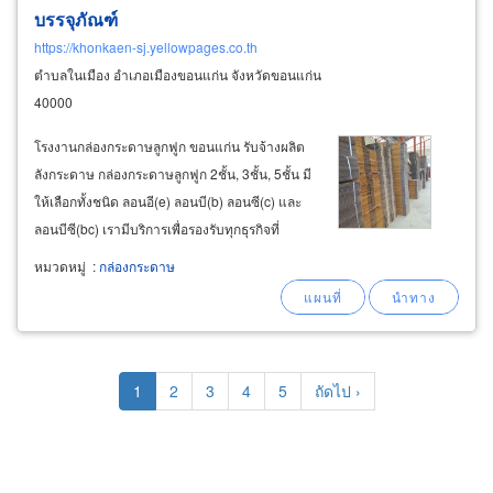
บรรจุภัณฑ์
https://khonkaen-sj.yellowpages.co.th
ตำบลในเมือง อำเภอเมืองขอนแก่น จังหวัดขอนแก่น
40000
โรงงานกล่องกระดาษลูกฟูก ขอนแก่น รับจ้างผลิต
ลังกระดาษ กล่องกระดาษลูกฟูก 2ชั้น, 3ชั้น, 5ชั้น มี
ให้เลือกทั้งชนิด ลอนอี(e) ลอนบี(b) ลอนซี(c) และ
ลอนบีซี(bc) เรามีบริการเพื่อรองรับทุกธุรกิจที่
ต้องการใช้งานกล่องบรรจุภัณฑ์ ด้วยประสบการณ์
หมวดหมู่
:
กล่องกระดาษ
กว่า 21 ปี เราช่วยแนะนำให้เหมาะสมกับภาพ
ลักษณ์ของธุรกิจลูกค้า
Pagination
Current
1
Page
2
Page
3
Page
4
Page
5
Next
ถัดไป ›
page
page