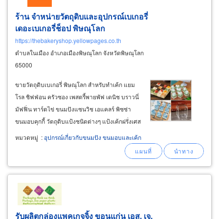
ร้าน จำหน่ายวัตถุดิบและอุปกรณ์เบเกอรี่
เดอะเบเกอรี่ช็อป พิษณุโลก
https://thebakeryshop.yellowpages.co.th
ตำบลในเมือง อำเภอเมืองพิษณุโลก จังหวัดพิษณุโลก
65000
ขายวัตถุดิบเบเกอรี่ พิษณุโลก สำหรับทำเค้ก แยม
โรล ชิฟฟ่อน ครัวซอง เพสตรี้พายพัฟ เดนิช บราวนี่
มัฟฟิ่น ทาร์ตไข่ ขนมปังแซนวิช เอแคลร์ พิซซ่า
ขนมอบคุกกี้ วัตถุดิบแป้งชนิดต่างๆ แป้งเค้กฝรั่งเศส
t45, t55, แป้งไรย์ t170 แป้งขนมปังญี่ปุ่น แป้ง
หมวดหมู่
:
อุปกรณ์เกี่ยวกับขนมปัง ขนมอบและเค้ก
ขนมปังเกาหลี แป้งมะพร้าว แป้งทอดทำขนม ยีสต์
เฟอร์มิพัน แพตโก้
รับผลิตกล่องแพคเกจจิ้ง ขอนแก่น เอส. เจ.