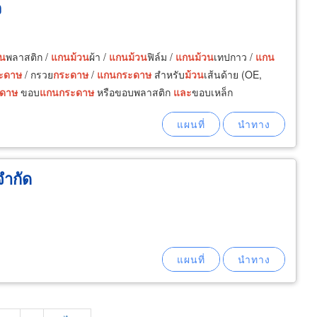
ว
วน
พลาสติก /
แกน
ม้วน
ผ้า /
แกน
ม้วน
ฟิล์ม /
แกน
ม้วน
เทปกาว /
แกน
ะดาษ
/ กรวย
กระดาษ
/
แกน
กระดาษ
สำหรับ
ม้วน
เส้นด้าย (OE,
ดาษ
ขอบ
แกน
กระดาษ
หรือขอบพลาสติก
และ
ขอบเหล็ก
จำกัด