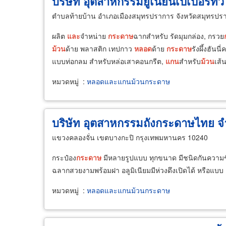
บริษัท อุตสาหกรรมยูเนี่ยนเปเปอร์ทิ้ว
ตำบลท้ายบ้าน อำเภอเมืองสมุทรปราการ จังหวัดสมุทรปร
ผลิต
และ
จำหน่าย
กระดาษ
ฉากสำหรับ รัดมุมกล่อง, กรวย
ม้วน
ด้าย พลาสติก เทปกาว
หลอด
ด้าย
กระดาษ
รังผึ้งฮันนี่
แบบท่อกลม สำหรับหล่อเสาคอนกรีต,
แกน
สำหรับ
ม้วน
เส
หมวดหมู่
:
หลอดและแกนม้วนกระดาษ
บริษัท อุตสาหกรรมถังกระดาษไทย จ
แขวงคลองจั่น เขตบางกะปิ กรุงเทพมหานคร 10240
กระป๋อง
กระดาษ
มีหลายรูปแบบ ทุกขนาด มีชนิดกันความช
ฉลากสวยงามพร้อมฝา อลูมิเนียมมีห่วงดึงเปิดได้ หรือแบบ
หมวดหมู่
:
หลอดและแกนม้วนกระดาษ