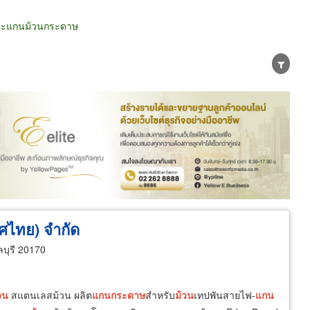
และแกนม้วนกระดาษ
น่าย
ผู้ส่งออก/นำเข้า
ธุรกิจบริการ
ศไทย) จำกัด
บุรี 20170
วน
สแตนเลสม้วน ผลิต
แกน
กระดาษ
สำหรับ
ม้วน
เทปพันสายไฟ-
แกน