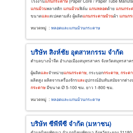
โรงงาน
แกน
กระดาษ
(Paper Core / Paper Tube Manufact
แกน
ม้วน
พลาสติก
แกน
ม้วน
ฟิล์ม
แกน
หลอด
ด้าย
แกน
กระ
ขนาด
และ
สเปคตามสั่ง ผู้ผลิต
แกน
กระดาษ
ม้วน
ผ้า
แกน
กร
หมวดหมู่
:
หลอดและแกนม้วนกระดาษ
บริษัท สิงห์ชัย อุตสาหกรรม จำกัด
ตำบลบางน้ำจืด อำเภอเมืองสมุทรสาคร จังหวัดสมุทรสาค
ผู้ผลิต
และ
จำหน่าย
แกน
กระดาษ
, กระบอก
กระดาษ
,
กระดา
ผลิตสูง ผลิตจากเครื่องจักร
และ
อุปกรณ์อันทันสมัยจากต่า
กระดาษ
มีขนาด Ø 5-100 ซม. ยาว 1-800 ซม.
หมวดหมู่
:
หลอดและแกนม้วนกระดาษ
บริษัท ซีพีพีซี จำกัด (มหาชน)
ตำบลนิคมพัฒนา อำเภอนิคมพัฒนา จังหวัดระยอง 21180