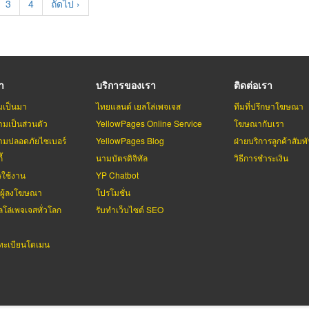
e
Page
3
Page
4
Next
ถัดไป ›
page
รา
บริการของเรา
ติดต่อเรา
มเป็นมา
ไทยแลนด์ เยลโล่เพจเจส
ทีมที่ปรึกษาโฆษณา
มเป็นส่วนตัว
YellowPages Online Service
โฆษณากับเรา
มปลอดภัยไซเบอร์
YellowPages Blog
ฝ่ายบริการลูกค้าสัมพั
้
นามบัตรดิจิทัล
วิธีการชำระเงิน
รใช้งาน
YP Chatbot
บผู้ลงโฆษณา
โปรโมชั่น
ลโล่เพจเจสทั่วโลก
รับทำเว็บไซต์ SEO
ะเบียนโดเมน