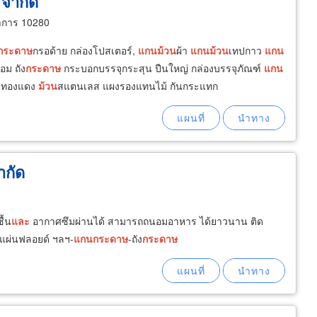
 จำกัด
าการ 10280
กระดาษ
กรอด้าย กล่องโปสเตอร์,
แกน
ม้วน
ผ้า
แกน
ม้วน
เทปกาว
แกน
คอม ถัง
กระดาษ
กระบอกบรรจุกระสุน ปืนใหญ่ กล่องบรรจุภัณฑ์
แกน
้นทองแดง
ม้วน
สแตนเลส แผงรองแทนไม้ กันกระแทก
ำกัด
ื้น
และ
อากาศซึมผ่านได้ สามารถถนอมอาหาร ได้ยาวนาน ติด
 แผ่นฟลอยด์ ฯลฯ-
แกน
กระดาษ
-ถัง
กระดาษ