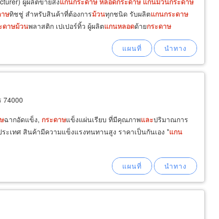
urer) ผู้ผลิตขายส่ง
แกน
กระดาษ
หลอด
กระดาษ
แกน
ม้วน
กระดาษ
ดาษ
ทิชชู่ สำหรับสินค้าที่ต้องการ
ม้วน
ทุกชนิด รับผลิต
แกน
กระดาษ
ะดาษ
ม้วน
พลาสติก เปเปอร์ทิ้ว ผู้ผลิต
แกน
หลอด
ด้าย
กระดาษ
ร 74000
ษ
ฉากอัดแข็ง,
กระดาษ
แข็งแผ่นเรียบ ที่มีคุณภาพ
และ
ปริมาณการ
งประเทศ สินค้ามีความแข็งแรงทนทานสูง ราคาเป็นกันเอง *
แกน