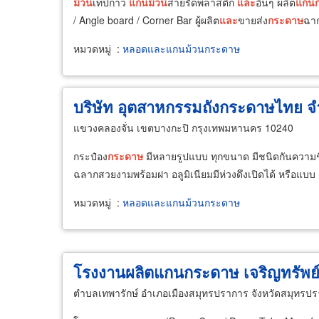
ม้วน
เทปกาว
แกน
ม้วน
สายรัดพลาสติก
และ
อื่นๆ ผลิต
แกน
/ Angle board / Corner Bar ผู้ผลิต
และ
ขายส่ง
กระดาษ
ฉา
หมวดหมู่
:
หลอดและแกนม้วนกระดาษ
บริษัท อุตสาหกรรมถังกระดาษไทย จ
แขวงคลองจั่น เขตบางกะปิ กรุงเทพมหานคร 10240
กระป๋อง
กระดาษ
มีหลายรูปแบบ ทุกขนาด มีชนิดกันความช
ฉลากสวยงามพร้อมฝา อลูมิเนียมมีห่วงดึงเปิดได้ หรือแบบ
หมวดหมู่
:
หลอดและแกนม้วนกระดาษ
โรงงานผลิตแกนกระดาษ เจริญทรัพ
ตำบลเทพารักษ์ อำเภอเมืองสมุทรปราการ จังหวัดสมุทรป