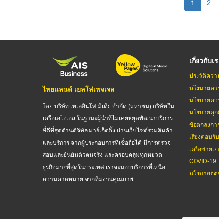
Current
1
Pag
2
page
เกี่ยวกับเ
ประวัติควา
นโยบายควา
ไทยแลนด์ เยลโล่เพจเจส
นโยบายควา
โดย บริษัท เทเลอินโฟ มีเดีย จำกัด (มหาชน) บริษัทใน
นโยบายคุกกี
เครือเอไอเอส ในฐานะผู้นำที่ไม่เคยหยุดพัฒนาบริการ
ข้อตกลงกา
ที่ดีที่สุดด้านดิจิทัล มาร์เก็ตติ้ง ผ่านเว็บไซต์รวมสินค้า
เสียงตอบรั
และบริการ จากผู้ประกอบการที่เชื่อถือได้ มีการตรวจ
เครือข่ายเย
สอบและยืนยันตัวตนจริง และครอบคลุมทุกหมวด
COVID-19
ธุรกิจมากที่สุดในประเทศ เราจะมอบบริการที่เหนือ
นโยบายจดท
ความคาดหมาย จากทีมงานคุณภาพ