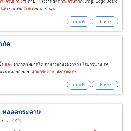
กระดาษ
ม้วน
เส้นด้าย โรงงานผลิต
กระดาษ
ฉากเข้ามุม Edge Board
ก
และ
ขายส่ง
กระดาษ
ฉากเข้ามุม
ำกัด
ื้น
และ
อากาศซึมผ่านได้ สามารถถนอมอาหาร ได้ยาวนาน ติด
 แผ่นฟลอยด์ ฯลฯ -
แกน
กระดาษ
-ถัง
กระดาษ
ย์ หลอดกระดาษ
ราการ 10270