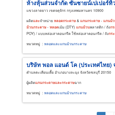
ห้างหุ้นส่วนจำกัด ซันชายน์เปเปอร์ทิ้
แขวงลาดยาว เขตจตุจักร กรุงเทพมหานคร 10900
ผลิต
และ
จำหน่าย
หลอด
กระดาษ
&
แกน
กระดาษ
-
แกน
ม้
ม้วน
กระดาษ
-
หลอด
เม้ม (DTY)
แกน
ม้วน
พลาสติก / ถัง
กร
POY) / แบบหล่อเสาคอนกรีต ใช้หล่อเสาคอนกรีต / ถัง
กระ
หมวดหมู่
:
หลอดและแกนม้วนกระดาษ
บริษัท พอล แอนด์ โค (ประเทศไทย) 
ตำบลตะเคียนเตี้ย อำเภอบางละมุง จังหวัดชลบุรี 20150
ผู้ผลิต
แกน
กระดาษ
และ
กระดาษ
ฉาก
หมวดหมู่
:
หลอดและแกนม้วนกระดาษ
Pagination