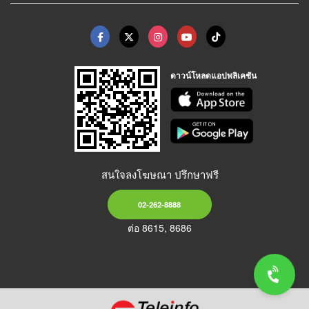
ดาวน์โหลดแอปพลิเคชัน
สนใจลงโฆษณา ปรึกษาฟรี
02-262-8888
ต่อ 8615, 8686