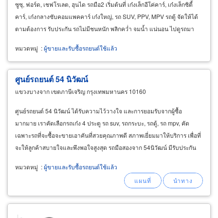
ซูซุ, ฟอร์ด, เชฟโรเลต, ฮุนได รถมือ2 เริ่มต้นที่ เก๋งเล็กอีโค่คาร์, เก๋งเล็กซิตี้
คาร์, เก๋งกลางซับคอมแพคคาร์ เก๋งใหญ่, รถ SUV, PPV, MPV รถตู้ จัดให้ได้
ตามต้องการ รับประกัน รถไม่มีชนหนัก พลิกคว่ำ จมน้ำ แน่นอน ไปดูรถมา
จากที่อื่นแล้วไม่ถูกใจ
หมวดหมู่
:
ผู้ขายและรับซื้อรถยนต์ใช้แล้ว
ศูนย์รถยนต์ 54 นิวัฒน์
แขวงบางจาก เขตภาษีเจริญ กรุงเทพมหานคร 10160
ศูนย์รถยนต์ 54 นิวัฒน์ ได้รับความไว้วางใจ และการยอมรับจากผู้ซื้อ
มากมาย เราคัดเลือกรถเก๋ง 4 ประตู รถ suv, รถกระบะ, รถตู้, รถ mpv, คัด
เฉพาะรถที่จะซื้อจะขายเอาคันที่สวยคุณภาพดี สภาพเยี่ยมมาให้บริการ เพื่อที่
จะให้ลูกค้าสบายใจและพึงพอใจสูงสุด รถมือสองจาก 54นิวัฒน์ มีรับประกัน
เครื่อง เกียร์ มีศูนย์บริการและทีมช่างที่มีความเชี่ยวชาญโดยตรง
หมวดหมู่
:
ผู้ขายและรับซื้อรถยนต์ใช้แล้ว