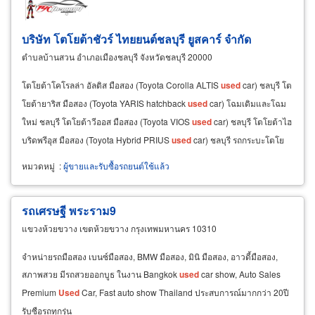
บริษัท โตโยต้าชัวร์ ไทยยนต์ชลบุรี ยูสคาร์ จำกัด
ตำบลบ้านสวน อำเภอเมืองชลบุรี จังหวัดชลบุรี 20000
โตโยต้าโคโรลล่า อัลติส มือสอง (Toyota Corolla ALTIS
used
car) ชลบุรี โต
โยต้ายาริส มือสอง (Toyota YARIS hatchback
used
car) โฉมเดิมและโฉม
ใหม่ ชลบุรี โตโยต้าวีออส มือสอง (Toyota VIOS
used
car) ชลบุรี โตโยต้าไฮ
บริดพรีอุส มือสอง (Toyota Hybrid PRIUS
used
car) ชลบุรี รถกระบะโตโย
ต้าไฮลักซ์ วีโก้
หมวดหมู่
:
ผู้ขายและรับซื้อรถยนต์ใช้แล้ว
รถเศรษฐี พระราม9
แขวงห้วยขวาง เขตห้วยขวาง กรุงเทพมหานคร 10310
จำหน่ายรถมือสอง เบนซ์มือสอง, BMW มือสอง, มินิ มือสอง, อาวดี้มือสอง,
สภาพสวย มีรถสวยออกบูธ ในงาน Bangkok
used
car show, Auto Sales
Premium
Used
Car, Fast auto show Thailand ประสบการณ์มากกว่า 20ปี
รับซือรถทุกรุ่น