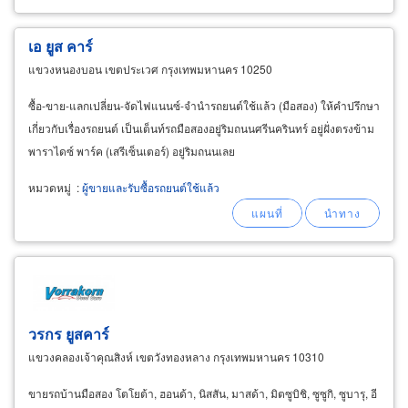
เอ ยูส คาร์
แขวงหนองบอน เขตประเวศ กรุงเทพมหานคร 10250
ซื้อ-ขาย-แลกเปลี่ยน-จัดไฟแนนซ์-จำนำรถยนต์ใช้แล้ว (มือสอง) ให้คำปรึกษา
เกี่ยวกับเรื่องรถยนต์ เป็นเต็นท์รถมือสองอยู่ริมถนนศรีนครินทร์ อยู่ฝั่งตรงข้าม
พาราไดซ์ พาร์ค (เสรีเซ็นเตอร์) อยู่ริมถนนเลย
หมวดหมู่
:
ผู้ขายและรับซื้อรถยนต์ใช้แล้ว
วรกร ยูสคาร์
แขวงคลองเจ้าคุณสิงห์ เขตวังทองหลาง กรุงเทพมหานคร 10310
ขายรถบ้านมือสอง โตโยต้า, ฮอนด้า, นิสสัน, มาสด้า, มิตซูบิชิ, ซูซูกิ, ซูบารุ, อี