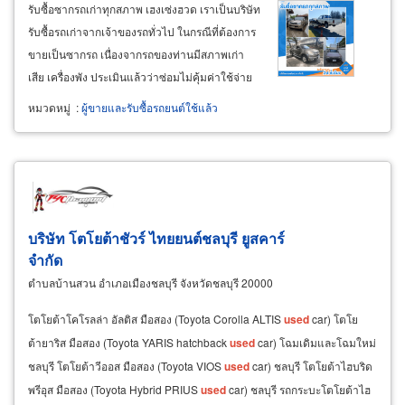
รับซื้อซากรถเก่าทุกสภาพ เฮงเซ่งฮวด เราเป็นบริษัท
รับซื้อรถเก่าจากเจ้าของรถทั่วไป ในกรณีที่ต้องการ
ขายเป็นซากรถ เนื่องจากรถของท่านมีสภาพเก่า
เสีย เครื่องพัง ประเมินแล้วว่าซ่อมไม่คุ้มค่าใช้จ่าย
จึงจะไม่ใช้แล้ว และต้องการขายซากให้ได้ราคา
หมวดหมู่
:
ผู้ขายและรับซื้อรถยนต์ใช้แล้ว
โดยตรงให้กับผู้รับซื้อที่บริการได้ทุกจังหวัด ติดต่อ
ได้ทุกวัน มีรถเคลื่อนย้ายไปรับถึงที่
บริษัท โตโยต้าชัวร์ ไทยยนต์ชลบุรี ยูสคาร์
จำกัด
ตำบลบ้านสวน อำเภอเมืองชลบุรี จังหวัดชลบุรี 20000
โตโยต้าโคโรลล่า อัลติส มือสอง (Toyota Corolla ALTIS
used
car) โตโย
ต้ายาริส มือสอง (Toyota YARIS hatchback
used
car) โฉมเดิมและโฉมใหม่
ชลบุรี โตโยต้าวีออส มือสอง (Toyota VIOS
used
car) ชลบุรี โตโยต้าไฮบริด
พรีอุส มือสอง (Toyota Hybrid PRIUS
used
car) ชลบุรี รถกระบะโตโยต้าไฮ