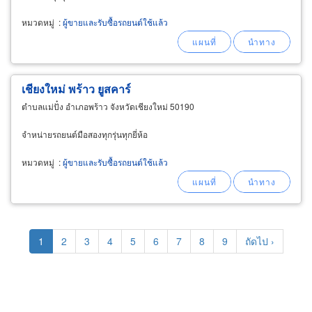
หมวดหมู่
:
ผู้ขายและรับซื้อรถยนต์ใช้แล้ว
เชียงใหม่ พร้าว ยูสคาร์
ตำบลแม่ปั๋ง อำเภอพร้าว จังหวัดเชียงใหม่ 50190
จำหน่ายรถยนต์มือสองทุกรุ่นทุกยี่ห้อ
หมวดหมู่
:
ผู้ขายและรับซื้อรถยนต์ใช้แล้ว
Pagination
Current
1
Page
2
Page
3
Page
4
Page
5
Page
6
Page
7
Page
8
Page
9
Next
ถัดไป ›
page
page