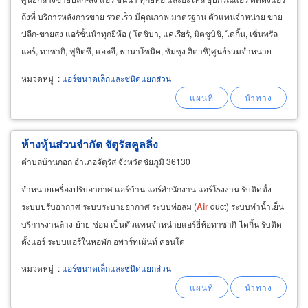
ถึงที่ บริการหลังการขาย รวดเร็ว มีคุณภาพ มาตรฐาน ตัวแทนจำหน่าย ขาย
ปลีก-ขายส่ง แอร์ชั้นนำทุกยี่ห้อ ( โตชิบา, แคเรียร์, มิตซูบิชิ, ไดกิ้น, เซ็นทรัล
แอร์, ทาซากิ, ฟูจิตซึ, แอลจี, พานาโซนิค, ซัมซุง ฮิตาชิ)ศูนย์รวมจำหน่าย
อะไหล่ระบบเครื่องปรับอากาศและเครื่องทำความเย็นครบวงจร
หมวดหมู่
:
แอร์ขนาดเล็กและชนิดแยกส่วน
ห้างหุ้นส่วนจำกัด จัตุรัสคูลลิ่ง
ตำบลบ้านกอก อำเภอจัตุรัส จังหวัดชัยภูมิ 36130
จำหน่ายเครื่องปรับอากาศ แอร์บ้าน แอร์สำนักงาน แอร์โรงงาน รับติดตั้ง
ระบบปรับอากาศ ระบบระบายอากาศ ระบบท่อลม (
Air
duct) ระบบทำน้ำเย็น
บริการงานล้าง-ย้าย-ซ่อม เป็นตัวแทนจำหน่ายแอร์ยี่ห้อทาซากิ-ไดกิ้น รับติด
ตั้งแอร์ ระบบแอร์ในหอพัก อพาร์ทเม้นท์ คอนโด
หมวดหมู่
:
แอร์ขนาดเล็กและชนิดแยกส่วน