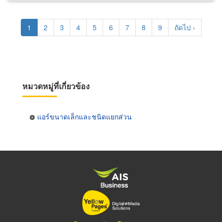
Pagination
Current
1
Page
2
Page
3
Page
4
Page
5
Page
6
Page
7
Page
8
Page
9
Next
ถัดไป ›
page
page
หมวดหมู่ที่เกี่ยวข้อง
แอร์ขนาดเล็กและชนิดแยกส่วน