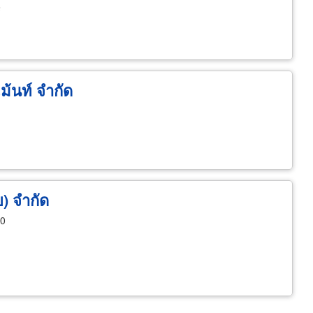
์
เม้นท์ จำกัด
ย) จำกัด
10