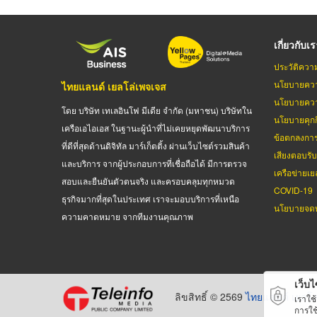
เกี่ยวกับเ
ประวัติควา
นโยบายควา
ไทยแลนด์ เยลโล่เพจเจส
นโยบายควา
โดย บริษัท เทเลอินโฟ มีเดีย จำกัด (มหาชน) บริษัทใน
นโยบายคุกกี
เครือเอไอเอส ในฐานะผู้นำที่ไม่เคยหยุดพัฒนาบริการ
ข้อตกลงกา
ที่ดีที่สุดด้านดิจิทัล มาร์เก็ตติ้ง ผ่านเว็บไซต์รวมสินค้า
เสียงตอบรั
และบริการ จากผู้ประกอบการที่เชื่อถือได้ มีการตรวจ
เครือข่ายเย
สอบและยืนยันตัวตนจริง และครอบคลุมทุกหมวด
COVID-19
ธุรกิจมากที่สุดในประเทศ เราจะมอบบริการที่เหนือ
นโยบายจดท
ความคาดหมาย จากทีมงานคุณภาพ
เว็บไซ
ลิขสิทธิ์ © 2569
ไทยแลนด์ เยลโล
เราใช
การใช