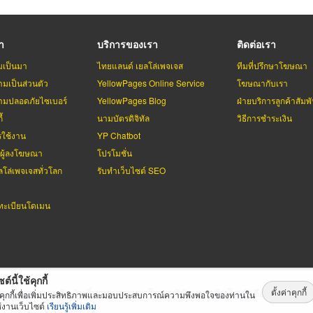
รา
บริการของเรา
ติดต่อเรา
มเป็นมา
ไทยแลนด์ เยลโล่เพจเจส
ทีมที่ปรึกษาโฆษณา
มเป็นส่วนตัว
YellowPages Online Service
โฆษณากับเรา
มปลอดภัยไซเบอร์
YellowPages Blog
ฝ่ายบริการลูกค้าสัมพั
้
นามบัตรดิจิทัล
วิธีการชำระเงิน
รใช้งาน
YP Chatbot
บผู้ลงโฆษณา
โปรโมชั่น
ลโล่เพจเจสทั่วโลก
รับทำเว็บไซต์ SEO
ะเบียนโดเมน
ต์นี้ใช้คุกกี้
ตั้งค่าคุกกี้
่เพจเจส
สงวนลิขสิทธิ์ตามกฏหมาย โดย
บริษัท เทเลอินโฟ มีเดีย จำกัด (ม
้คุกกี้เพื่อเพิ่มประสิทธิภาพและมอบประสบการณ์ความพึงพอใจของท่านใน
้งานเว็บไซต์
เรียนรู้เพิ่มเติม