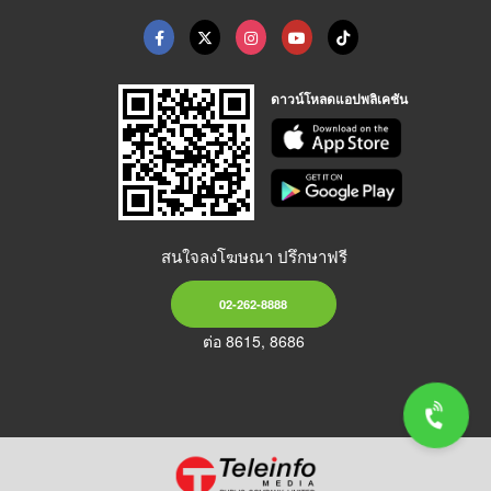
ดาวน์โหลดแอปพลิเคชัน
สนใจลงโฆษณา ปรึกษาฟรี
02-262-8888
ต่อ 8615, 8686