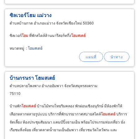
ซิลเวอร์โฮม แม่วาง
ตำบลบ้านกาด อำเภอแม่วาง จังหวัดเชียงใหม่ 50360
ซิลเวอร์
โฮม
ที่พักสไตล์ล้านนารีสอร์ทกึ่ง
โฮม
สเตย์
หมวดหมู่
:
โฮมสเตย์
บ้านกรนรา โฮมสเตย์
ตำบลปลายโพงพาง อำเภออัมพวา จังหวัดสมุทรสงคราม
75110
บ้านพัก
โฮม
สเตย์
บ้านไม้ทรงไทยริมคลอง พักผ่อนเชิงอนุรักษ์ มีห้องพักให้
เลือกหลากหลายรูปแบบ บริการที่พักบรรยากาศสบายสไตล์
โฮม
สเตย์
บริการ
จัดเลี้ยง ห้องประชุมสัมมนา แคมป์ปิ้งยามเย็น พร้อมโปรแกรมท่องเที่ยว นั่ง
เรือชมหิ่งห้อย เที่ยวตลาดน้ำยามเย็นอัมพวา เที่ยวชมวัดไหว้พระ และ
กิจกรรมต่างๆอีกมากมาย