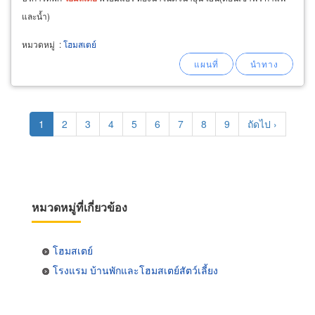
และน้ำ)
หมวดหมู่
:
โฮมสเตย์
Pagination
Current
1
Page
2
Page
3
Page
4
Page
5
Page
6
Page
7
Page
8
Page
9
Next
ถัดไป ›
page
page
หมวดหมู่ที่เกี่ยวข้อง
โฮมสเตย์
โรงแรม บ้านพักและโฮมสเตย์สัตว์เลี้ยง