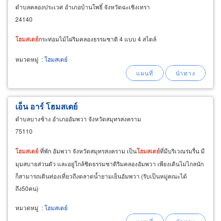
ตำบลคลองประเวศ อำเภอบ้านโพธิ์ จังหวัดฉะเชิงเทรา
24140
โฮม
สเตย์
กระท่อมไม้ไผ่ริมคลองธรรมชาติ 4 แบบ 4 สไตล์
หมวดหมู่
:
โฮมสเตย์
เอ็น อาร์ โฮมสเตย์
ตำบลบางช้าง อำเภออัมพวา จังหวัดสมุทรสงคราม
75110
โฮม
สเตย์
ที่พัก อัมพวา จังหวัดสมุทรสงคราม เป็น
โฮม
สเตย์
ที่มีบริเวณร่มรื่น มี
มุมสบายส่วนตัว และอยู่ใกล้ชิดธรรมชาติริมคลองอัมพวา เพียงเดินไม่ไกลนัก
ก็สามารถเดินท่องเที่ยวถึงตลาดน้ำยามเย็นอัมพวา (รับเป็นหมู่คณะได้
ถึง50คน)
หมวดหมู่
:
โฮมสเตย์