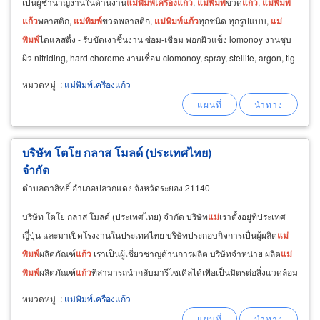
เป็นผู้ชำนาญงานในด้านงาน
แม่
พิมพ์
เครื่อง
แก้ว
,
แม่
พิมพ์
ขวด
แก้ว
,
แม่
พิมพ์
แก้ว
พลาสติก,
แม่
พิมพ์
ขวดพลาสติก,
แม่
พิมพ์
แก้ว
ทุกชนิด ทุกรูปแบบ,
แม่
พิมพ์
ไดแคสติ้ง - รับขัดเงาชิ้นงาน ซ่อม-เชื่อม พอกผิวแข็ง lomonoy งานชุบ
ผิว nitriding, hard chorome งานเชื่อม clomonoy, spray, stellite, argon, tig
fix ture
หมวดหมู่
:
แม่พิมพ์เครื่องแก้ว
บริษัท โตโย กลาส โมลด์ (ประเทศไทย)
จำกัด
ตำบลตาสิทธิ์ อำเภอปลวกแดง จังหวัดระยอง 21140
บริษัท โตโย กลาส โมลด์ (ประเทศไทย) จำกัด บริษัท
แม่
เราตั้งอยู่ที่ประเทศ
ญี่ปุ่น และมาเปิดโรงงานในประเทศไทย บริษัทประกอบกิจการเป็นผู้ผลิต
แม่
พิมพ์
ผลิตภัณฑ์
แก้ว
เราเป็นผู้เชี่ยวชาญด้านการผลิต บริษัทจำหน่าย ผลิต
แม่
พิมพ์
ผลิตภัณฑ์
แก้ว
ที่สามารถนำกลับมารีไซเคิลได้เพื่อเป็นมิตรต่อสิ่งแวดล้อม
บริษัทตั้งอยู่ในนิคมฯเหมราชอีสเทิร์นซีบอร์ด
หมวดหมู่
:
แม่พิมพ์เครื่องแก้ว