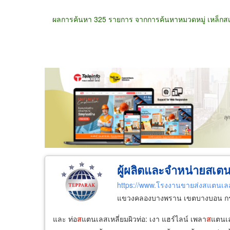
ผลการค้นหา 325 รายการ จากการค้นหาหมวดหมู่ เหล็กส
ขายส่ง
ขายปลีก
ผู้ผลิต
ตัวแทนจัดจำห
ผู้ผลิตและจำหน่ายสเตน
https://www.โรงงานขายส่งสแตนเล
แขวงคลองบางพราน เขตบางบอน กร
และ ท่อ
ส
แตนเลสเหลี่ยมผิวท่อ: เงา แฮร์ไลน์ เพลา
ส
แตนเล