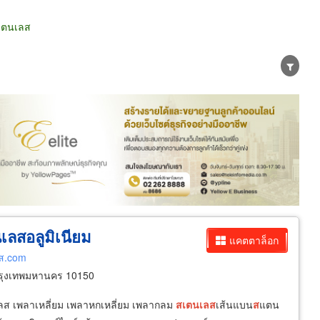
เตนเลส
น่าย
ผู้ส่งออก/นำเข้า
ธุรกิจบริการ
เลสอลูมิเนียม
แคตตาล็อก
ส.com
ุงเทพมหานคร 10150
ส เพลาเหลี่ยม เพลาหกเหลี่ยม เพลากลม
ส
เต
นเลส
เส้นแบน
ส
แตน