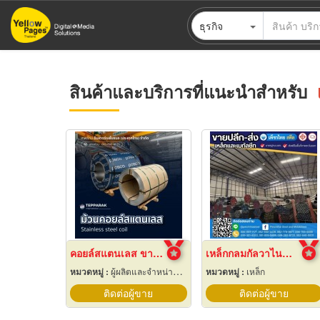
ข้าม
ธุรกิจ
ไป
ยัง
เนื้อหา
หลัก
สินค้าและบริการที่แนะนำสำหรับ
คอยล์สแตนเลส ขายส่ง
เหล็กกลมกัลวาไนซ์ จันทบุรี
หมวดหมู่ :
ผู้ผลิตและจำหน่ายเหล็กสเตนเลส
หมวดหมู่ :
เหล็ก
ติดต่อผู้ขาย
ติดต่อผู้ขาย