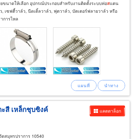
ลายขนาดให้เลือก อุปกรณ์ประกอบสำหรับงานติดตั้งระบบท่อ
ส
แตน
 เซฟตี้วาล์ว, นีดเดิ้ลวาล์ว, ฟุตวาล์ว, บัตเตอร์ฟลายวาล์ว หรือ
ัตราการไหล
ะสี เหล็กชุบซิงค์
แคตตาล็อก
วัดสมุทรปราการ 10540