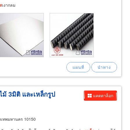
ส
เงากลม
้ 3มิติ และเหล็กรูป
แคตตาล็อก
ุงเทพมหานคร 10150