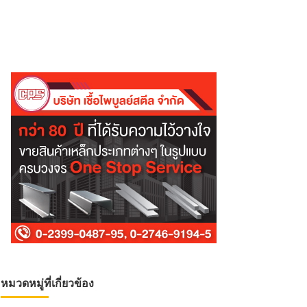
หมวดหมู่ที่เกี่ยวข้อง