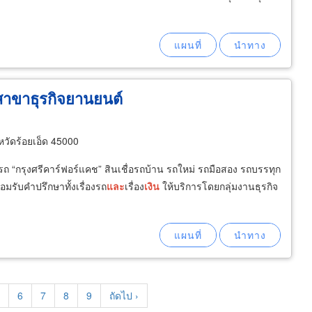
สาขาธุรกิจยานยนต์
หวัดร้อยเอ็ด 45000
มีรถ “กรุงศรีคาร์ฟอร์แคช” สินเชื่อรถบ้าน รถใหม่ รถมือสอง รถบรรทุก
อมรับคำปรึกษาทั้งเรื่องรถ
และ
เรื่อง
เงิน
ให้บริการโดยกลุ่มงานธุรกิจ
age
Page
6
Page
7
Page
8
Page
9
Next
ถัดไป ›
page