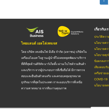
Cur
1
pag
เกี่ยวกับเ
ประวัติควา
นโยบายควา
ไทยแลนด์ เยลโล่เพจเจส
นโยบายควา
โดย บริษัท เทเลอินโฟ มีเดีย จำกัด (มหาชน) บริษัทใน
นโยบายคุกกี
เครือเอไอเอส ในฐานะผู้นำที่ไม่เคยหยุดพัฒนาบริการ
ข้อตกลงกา
ที่ดีที่สุดด้านดิจิทัล มาร์เก็ตติ้ง ผ่านเว็บไซต์รวมสินค้า
เสียงตอบรั
และบริการ จากผู้ประกอบการที่เชื่อถือได้ มีการตรวจ
เครือข่ายเย
สอบและยืนยันตัวตนจริง และครอบคลุมทุกหมวด
COVID-19
ธุรกิจมากที่สุดในประเทศ เราจะมอบบริการที่เหนือ
นโยบายจดท
ความคาดหมาย จากทีมงานคุณภาพ