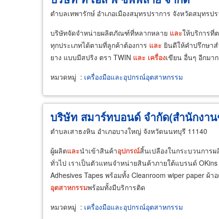
ตำบลเทพารักษ์ อำเภอเมืองสมุทรปราการ จังหวัดสมุทรป
บริษัทจัดจำหน่ายผลิตภัณฑ์ที่หลากหลาย
และ
ให้บริการที
ทุกประเภทได้ตามที่ลูกค้าต้องการ
และ
ยินดีให้คำปรึกษาส
ยาง แบบมีสปริง ตรา TWIN
และ
เครื่อง
เขียน อื่นๆ อีกม
หมวดหมู่
:
เครื่องมือและอุปกรณ์อุตสาหกรรม
บริษัท สมาร์ทบอนด์ จำกัด(สำนักงา
ตำบลเสาธงหิน อำเภอบางใหญ่ จังหวัดนนทบุรี 11140
ผู้ผลิต
และ
นำเข้าสินค้า
อุปกรณ์
สิ้นเปลืองในกระบวนการผล
ทั่วไป เราเป็นตัวแทนจำหน่ายสินค้าภายใต้แบรนด์ OKi
Adhesives Tapes พร้อมทั้ง Cleanroom wiper paper ผ
อุตสาหกรรม
พร้อมทั้งมีบริการติด
หมวดหมู่
:
เครื่องมือและอุปกรณ์อุตสาหกรรม