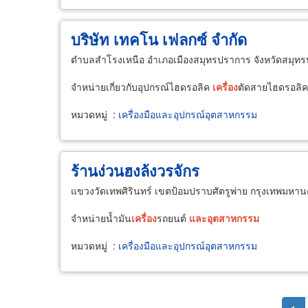
บริษัท เทคโน เฟลกซ์ จำกัด
ตำบลสำโรงเหนือ อำเภอเมืองสมุทรปราการ จังหวัดสมุท
จำหน่ายเกี่ยวกับอุปกรณ์ไฮดรอลิค
เครื่อง
ตัดสายไฮดรอลิ
หมวดหมู่
:
เครื่องมือและอุปกรณ์อุตสาหกรรม
ร้านง่วนฮงล้งวรจักร
แขวงวัดเทพศิรินทร์ เขตป้อมปราบศัตรูพ่าย กรุงเทพมหา
จำหน่ายน้ำมัน
เครื่อง
รถยนต์
และ
อุตสาหกรรม
หมวดหมู่
:
เครื่องมือและอุปกรณ์อุตสาหกรรม
Pagination