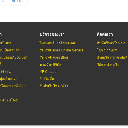
rent
Page
2
Next
ถัดไป ›
e
page
รา
บริการของเรา
ติดต่อเรา
มเป็นมา
ไทยแลนด์ เยลโล่เพจเจส
ทีมที่ปรึกษาโฆษณา
มเป็นส่วนตัว
YellowPages Online Service
โฆษณากับเรา
มปลอดภัยไซเบอร์
YellowPages Blog
ฝ่ายบริการลูกค้าสัมพั
้
นามบัตรดิจิทัล
วิธีการชำระเงิน
รใช้งาน
YP Chatbot
บผู้ลงโฆษณา
โปรโมชั่น
ลโล่เพจเจสทั่วโลก
รับทำเว็บไซต์ SEO
ะเบียนโดเมน