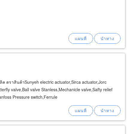
ค ตราสินค้าSunyeh electric actuator,Sirca actuator,Jorc
rfly valve,Ball valve Stanless,Mechanicle valve,Safty relief
anfoss Pressure switch,Ferrule