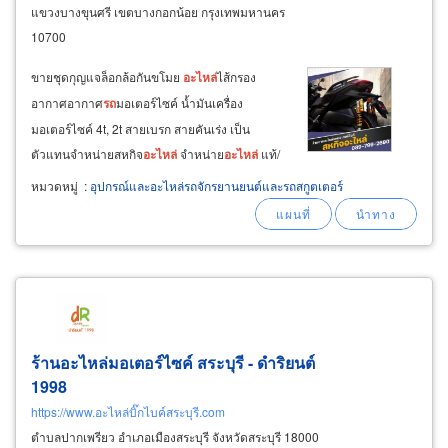
แขวงบางขุนศรี เขตบางกอกน้อย กรุงเทพมหานคร
10700
ขายชุดกุญแจล็อกล้อกันขโมย
อะไหล่
ไส้กรอง
อากาศอากาศ
รถ
มอเตอร์ไซค์ น้ำมันเครื่อง
มอเตอร์ไซค์ 4t, 2t สายเบรก สายคันเร่ง เป็น
ตัวแทนจำหน่ายสหกิจ
อะไหล่
จำหน่าย
อะไหล่
แท้/
เทียม มอเตอไซค์ honda yamaha kawasaki
หมวดหมู่
:
อุปกรณ์และอะไหล่รถจักรยานยนต์และรถสกูตเตอร์
suzuki ร้านขาย
อะไหล่
รถ
จักรยานยนต์
ย่านจรัญ
ปิ่นเกล้า สนใจสอบถามรายละเอียด
ร้านอะไหล่มอเตอร์ไซค์ สระบุรี - ดำริยนต์
1998
https://www.อะไหล่บิ๊กไบค์สระบุรี.com
ตำบลปากเพรียว อำเภอเมืองสระบุรี จังหวัดสระบุรี 18000