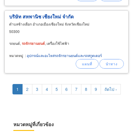
บริษัท สหพานิช เชียงใหม่ จำกัด
ตำบลช้างเผือก อำเภอเมืองเชียงใหม่ จังหวัดเชียงใหม่
50300
รถยนต์,
รถ
จักรยานยนต์
, เครื่องใช้ไฟฟ้า
หมวดหมู่
:
อุปกรณ์และอะไหล่รถจักรยานยนต์และรถสกูตเตอร์
Pagination
Current
1
Page
2
Page
3
Page
4
Page
5
Page
6
Page
7
Page
8
Page
9
Next
ถัดไป ›
page
page
หมวดหมู่ที่เกี่ยวข้อง