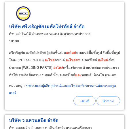
บริษัท ศรีเจริญชัย เมทัลโปรดักส์ จำกัด
ตำบลสำโรงใต้ อำเภอพระประแดง จังหวัดสมุทรปราการ
10130
ศรีเจริญชัย เมทัลโปรดักส์ ผู้ผลิตชิ้นส่วน
อะไหล่
ยานยนต์ปั๊มขึ้นรูป รับปั๊มขึ้นรูป
โลหะ (PRESS PARTS)
อะไหล่
รถยนต์
อะไหล่
รถ
มอเตอร์ไซค์
อะไหล่
เชื่อม
ประกอบ (WELDING PARTS)
อะไหล่
เครื่องจักรกล ด้วยประสบการณ์ของเรา
ทำให้เราผลิตชิ้นส่วนยานยนต์ ทั้งมอเตอร์ไซค์
และ
รถยนต์ เฟืองโซ่ ประเภท
ชิ้นส่วนในเครื่องยนต์
และ
แป๊ปจับกันตก
หมวดหมู่
:
ขายส่งและผู้ผลิตอุปกรณ์และอะไหล่รถจักรยานยนต์และรถสกูต
เตอร์
บริษัท ว แหวนสปีด จำกัด
ตำบลคลองจิก อำเภอบางปะอิน จังหวัดพระนครศรีอยุธยา