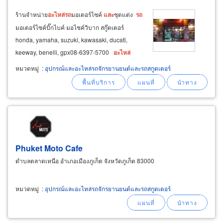
ร้านจำหน่าย
อะไหล่
รถ
มอเตอร์ไซค์
และ
ชุดแต่ง
รถ
มอเตอร์ไซค์บิ๊กไบค์ มอไซค์วิบาก สกู๊ตเตอร์
honda, yamaha, suzuki, kawasaki, ducati,
keeway, benelli, gpx​ ​08-6397-5700
อะไหล่
เครื่องยนต์ กระเดื่องวาล์ว, หัวฉีด, ลูกสูบ, ก้านสูบ,
หมวดหมู่
:
อุปกรณ์และอะไหล่รถจักรยานยนต์และรถสกูตเตอร์
ฝาสูบ, แหวนลูกสูบ, สายระบายหัว
Phuket Moto Cafe
ตำบลตลาดเหนือ อำเภอเมืองภูเก็ต จังหวัดภูเก็ต 83000
หมวดหมู่
:
อุปกรณ์และอะไหล่รถจักรยานยนต์และรถสกูตเตอร์