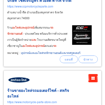
บริษัท โชคเจริญพร ควอลิตี้ พาร์ท จำกัด
https://www.ccpmotorcycleparte.com
ตำบลบางน้ำจืด อำเภอเมืองสมุทรสาคร จังหวัด
สมุทรสาคร 74000
ร้าน
อะไหล่
และ
อุปกรณ์
เพิ่มสมรรถนะ
รถ
จักรยานยนต์
- ประเทศไทย พร้อมบริการทั่วประเทศ
เราเป็นผู้จัดจำหน่าย
และ
โรงงานผลิตขนาดใหญ่ที่
เชี่ยวชาญใน
อะไหล่
และ
อุปกรณ์
ตกแต่ง
รถ
จักรยานยนต์
ครบวงจร ตั้งแต่
อะไหล่
แต่ง
หมวดหมู่
:
อุปกรณ์และอะไหล่รถจักรยานยนต์และรถสกูตเตอร์
มอเตอร์ไซค์ big bike
และ
mini bike ไปจนถึง
อะไหล่
เดิม ด้วยการออกแบบ
และ
ผลิตโดยผู้
เชี่ยวชาญมืออาชีพ
อะไหล่
ทุกชิ้นของเราผลิตจาก
ร้านขายอะไหล่รถมอเตอร์ไซค์ - สหกิจ
อะไหล่
https://www.motorcycle-parte-store.com