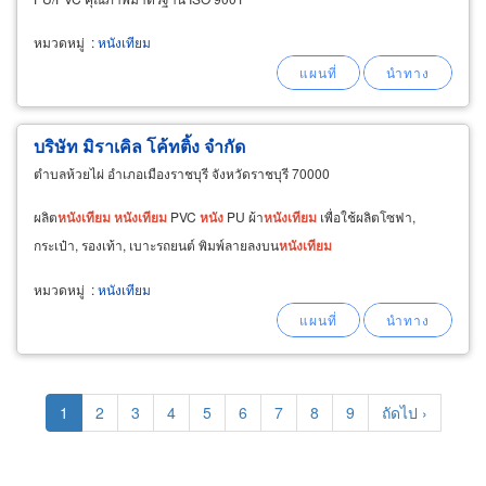
หมวดหมู่
:
หนังเทียม
บริษัท มิราเคิล โค้ทติ้ง จำกัด
ตำบลห้วยไผ่ อำเภอเมืองราชบุรี จังหวัดราชบุรี 70000
ผลิต
หนัง
เทียม
หนัง
เทียม
PVC
หนัง
PU ผ้า
หนัง
เทียม
เพื่อใช้ผลิตโซฟา,
กระเป๋า, รองเท้า, เบาะรถยนต์ พิมพ์ลายลงบน
หนัง
เทียม
หมวดหมู่
:
หนังเทียม
Pagination
Current
1
Page
2
Page
3
Page
4
Page
5
Page
6
Page
7
Page
8
Page
9
Next
ถัดไป ›
page
page