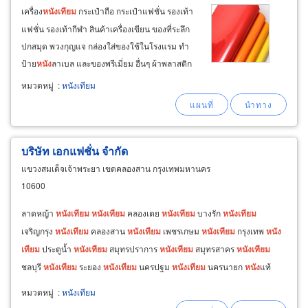
เครื่อง
หนัง
เทียม
กระเป๋าถือ กระเป๋าแฟชั่น รองเท้า
แฟชั่น รองเท้ากีฬา สินค้าเครื่องเขียน ของที่ระลึก
ปกสมุด พวงกุญแจ กล่องใส่ของใช้ในโรงแรม ทำ
ป้าย
หนัง
ลาเบล และของพรีเมี่ยม อื่นๆ ผ้าพลาสติก
ใส pvc sheet สำหรับทำโรงเรือนเพาะชำ ทำ
หมวดหมู่
:
หนังเทียม
กันสาดผ้าใบ ใช้คลุมกันฝน แปรรูปเป็นสินค้าแฟชั่น
สินค้ากิ๊ฟช็อป ผ้าคลุมรถยนต์
บริษัท เอกแฟชั่น จำกัด
แขวงสมเด็จเจ้าพระยา เขตคลองสาน กรุงเทพมหานคร
10600
ลาดหญ้า
หนัง
เทียม
หนัง
เทียม
คลองเตย
หนัง
เทียม
บางรัก
หนัง
เทียม
เจริญกรุง
หนัง
เทียม
คลองสาน
หนัง
เทียม
เพชรเกษม
หนัง
เทียม
กรุงเทพ
หนัง
เทียม
ประตูน้ำ
หนัง
เทียม
สมุทรปราการ
หนัง
เทียม
สมุทรสาคร
หนัง
เทียม
ชลบุรี
หนัง
เทียม
ระยอง
หนัง
เทียม
นครปฐม
หนัง
เทียม
นครนายก
หนัง
แท้
สมุทรสาคร
หนัง
เทียม
นครนายก
หนัง
เทียม
หมวดหมู่
:
หนังเทียม