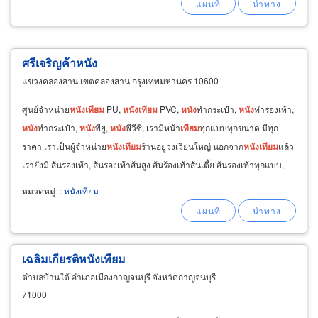
ศรีเจริญค้าหนัง
แขวงคลองสาน เขตคลองสาน กรุงเทพมหานคร 10600
ศูนย์จำหน่าย
หนัง
เทียม
PU,
หนัง
เทียม
PVC,
หนัง
ทำกระเป๋า,
หนัง
ทำรองเท้า,
หนัง
ทำกระเป๋า,
หนัง
พียู,
หนัง
พีวีซี, เรามีหน้า
เทียม
ทุกแบบทุกขนาด มีทุก
ราคา เราเป็นผู้จำหน่าย
หนัง
เทียม
ร้านอยู่วงเวียนใหญ่ นอกจาก
หนัง
เทียม
แล้ว
เรายังมี ส้นรองเท้า, ส้นรองเท้าส้นสูง ส้นร้องเท้าส้นเตี้ย ส้นรองเท้าทุกแบบ,
แผ่นยางรองเท้า
หมวดหมู่
:
หนังเทียม
เฉลิมเกียรติหนังเทียม
ตำบลบ้านใต้ อำเภอเมืองกาญจนบุรี จังหวัดกาญจนบุรี
71000