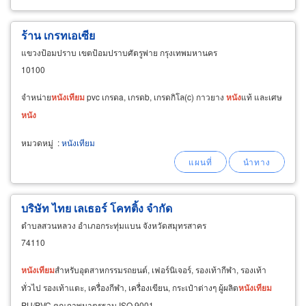
ร้าน เกรทเอเซีย
แขวงป้อมปราบ เขตป้อมปราบศัตรูพ่าย กรุงเทพมหานคร
10100
จำหน่าย
หนัง
เทียม
pvc เกรดa, เกรดb, เกรดกิโล(c) กาวยาง
หนัง
แท้ และเศษ
หนัง
หมวดหมู่
:
หนังเทียม
บริษัท ไทย เลเธอร์ โคทติ้ง จำกัด
ตำบลสวนหลวง อำเภอกระทุ่มแบน จังหวัดสมุทรสาคร
74110
หนัง
เทียม
สำหรับอุตสาหกรรมรถยนต์, เฟอร์นิเจอร์, รองเท้ากีฬา, รองเท้า
ทั่วไป รองเท้าแตะ, เครื่องกีฬา, เครื่องเขียน, กระเป๋าต่างๆ ผู้ผลิต
หนัง
เทียม
PU/PVC คุณภาพมาตรฐาน ISO 9001