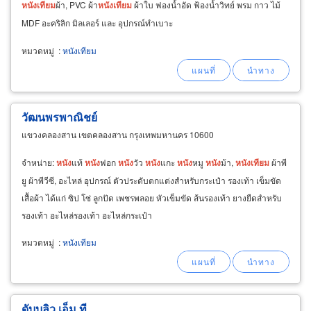
หนัง
เทียม
ผ้า, PVC ผ้า
หนัง
เทียม
ผ้าใบ ฟองน้ำอัด ฟ้องน้ำวิทย์ พรม กาว ไม้
MDF อะคริลิก มิลเลอร์ และ อุปกรณ์ทำเบาะ
หมวดหมู่
:
หนังเทียม
วัฒนพรพาณิชย์
แขวงคลองสาน เขตคลองสาน กรุงเทพมหานคร 10600
จำหน่าย:
หนัง
แท้
หนัง
ฟอก
หนัง
วัว
หนัง
แกะ
หนัง
หมู
หนัง
ม้า,
หนัง
เทียม
ผ้าพี
ยู ผ้าพีวีซี, อะไหล่ อุปกรณ์ ตัวประดับตกแต่งสำหรับกระเป๋า รองเท้า เข็มขัด
เสื้อผ้า ได้แก่ ซิป โซ่ ลูกปัด เพชรพลอย หัวเข็มขัด ส้นรองเท้า ยางยืดสำหรับ
รองเท้า อะไหล่รองเท้า อะไหล่กระเป๋า
หมวดหมู่
:
หนังเทียม
ดับบลิว เอ็ม ที