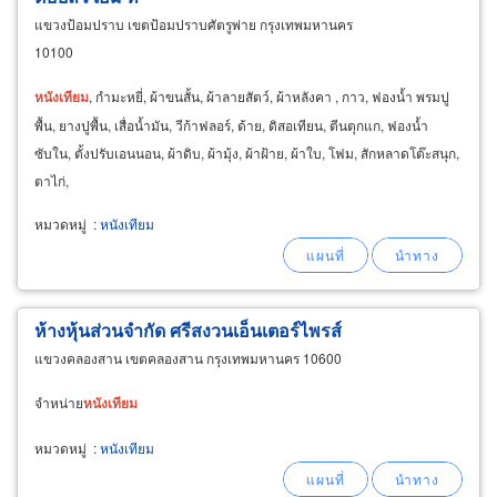
แขวงป้อมปราบ เขตป้อมปราบศัตรูพ่าย กรุงเทพมหานคร
10100
หนัง
เทียม
, กำมะหยี่, ผ้าขนสั้น, ผ้าลายสัตว์, ผ้าหลังคา , กาว, ฟองน้ำ พรมปู
พื้น, ยางปูพื้น, เสื่อน้ำมัน, วีก้าฟลอร์, ด้าย, ดิสอเทียน, ตีนตุกแก, ฟองน้ำ
ซับใน, ตั้งปรับเอนนอน, ผ้าดิบ, ผ้ามุ้ง, ผ้าฝ้าย, ผ้าใบ, โฟม, สักหลาดโต๊ะสนุก,
ตาไก่,
หมวดหมู่
:
หนังเทียม
ห้างหุ้นส่วนจำกัด ศรีสงวนเอ็นเตอร์ไพรส์
แขวงคลองสาน เขตคลองสาน กรุงเทพมหานคร 10600
จำหน่าย
หนัง
เทียม
หมวดหมู่
:
หนังเทียม