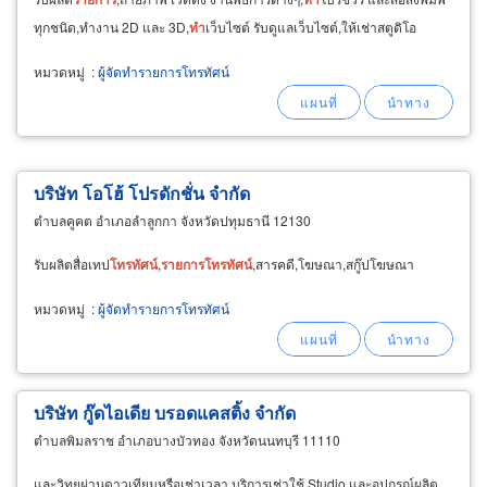
ทุกชนิด,ทำงาน 2D และ 3D,
ทำ
เว็บไซต์ รับดูแลเว็บไซต์,ให้เช่าสตูดิโอ
หมวดหมู่
:
ผู้จัดทำรายการโทรทัศน์
บริษัท โอโฮ้ โปรดักชั่น จำกัด
ตำบลคูคต อำเภอลำลูกกา จังหวัดปทุมธานี 12130
รับผลิตสื่อเทป
โทรทัศน์
,
รายการ
โทรทัศน์
,สารคดี,โฆษณา,สกู๊ปโฆษณา
หมวดหมู่
:
ผู้จัดทำรายการโทรทัศน์
บริษัท กู๊ดไอเดีย บรอดแคสติ้ง จำกัด
ตำบลพิมลราช อำเภอบางบัวทอง จังหวัดนนทบุรี 11110
และวิทยุผ่านดาวเทียมหรือเช่าเวลา,บริการเช่าใช้ Studio และอุปกรณ์ผลิต