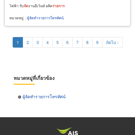
ไฟฟ้า รับ
จัด
งานอีเว้นท์ ผลิต
รายการ
หมวดหมู่
:
ผู้จัดทำรายการโทรทัศน์
Pagination
Current
1
Page
2
Page
3
Page
4
Page
5
Page
6
Page
7
Page
8
Page
9
Next
ถัดไป ›
page
page
หมวดหมู่ที่เกี่ยวข้อง
ผู้จัดทำรายการโทรทัศน์