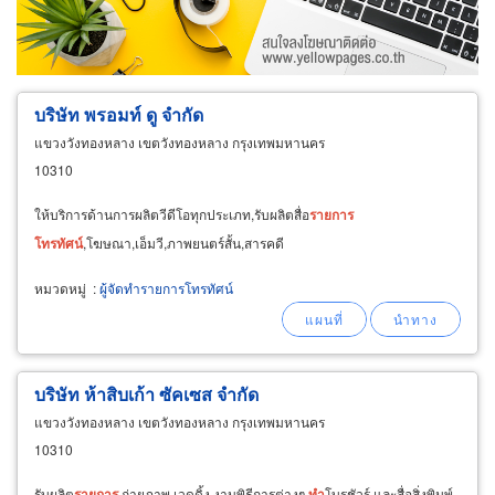
ขายส่ง
ขายปลีก
ผู้ผลิต
ตัวแทนจัดจำหน่าย
ผู้ส่งออก/นำเข้า
ธุรกิจบริการ
บริษัท พรอมท์ ดู จำกัด
แขวงวังทองหลาง เขตวังทองหลาง กรุงเทพมหานคร
10310
ให้บริการด้านการผลิตวีดีโอทุกประเภท,รับผลิตสื่อ
รายการ
โทรทัศน์
,โฆษณา,เอ็มวี,ภาพยนตร์สั้น,สารคดี
หมวดหมู่
:
ผู้จัดทำรายการโทรทัศน์
บริษัท ห้าสิบเก้า ซัคเซส จำกัด
แขวงวังทองหลาง เขตวังทองหลาง กรุงเทพมหานคร
10310
รับผลิต
รายการ
,ถ่ายภาพ เวดดิ้ง งานพิธีการต่างๆ,
ทำ
โบรชัวร์ และสื่อสิ่งพิมพ์