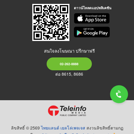
ดาวน์โหลดแอปพลิเคชัน
สนใจลงโฆษณา ปรึกษาฟรี
02-262-8888
ต่อ 8615, 8686
ลิขสิทธิ์ © 2569
ไทยแลนด์ เยลโล่เพจเจส
สงวนลิขสิทธิ์ตามกฏ