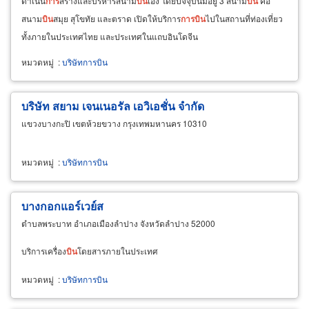
ดำเนิน
การ
สร้างและบริหารสนาม
บิน
เอง โดยปัจจุบันมีอยู่ 3 สนาม
บิน
คือ
สนาม
บิน
สมุย สุโขทัย และตราด เปิดให้บริการ
การ
บิน
ไปในสถานที่ท่องเที่ยว
ทั้งภายในประเทศไทย และประเทศในแถบอินโดจีน
หมวดหมู่
:
บริษัทการบิน
บริษัท สยาม เจนเนอรัล เอวิเอชั่น จำกัด
แขวงบางกะปิ เขตห้วยขวาง กรุงเทพมหานคร 10310
หมวดหมู่
:
บริษัทการบิน
บางกอกแอร์เวย์ส
ตำบลพระบาท อำเภอเมืองลำปาง จังหวัดลำปาง 52000
บริการเครื่อง
บิน
โดยสารภายในประเทศ
หมวดหมู่
:
บริษัทการบิน