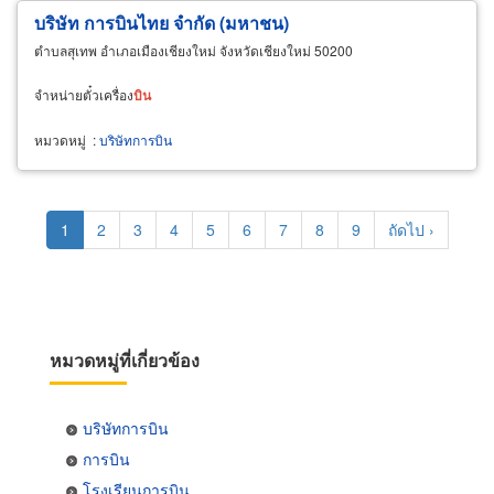
บริษัท การบินไทย จำกัด (มหาชน)
ตำบลสุเทพ อำเภอเมืองเชียงใหม่ จังหวัดเชียงใหม่ 50200
จำหน่ายตั๋วเครื่อง
บิน
หมวดหมู่
:
บริษัทการบิน
Pagination
Current
1
Page
2
Page
3
Page
4
Page
5
Page
6
Page
7
Page
8
Page
9
Next
ถัดไป ›
page
page
หมวดหมู่ที่เกี่ยวข้อง
บริษัทการบิน
การบิน
โรงเรียนการบิน