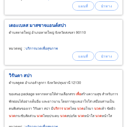
เดอะเบลส มาสซาจแอนด์สปา
ตำบลหาดใหญ่ อำเภอหาดใหญ่ จังหวัดสงขลา 90110
หมวดหมู่
:
บริการนวดเพื่อสุขภาพ
วิรันดา สปา
ตำบลคูคต อำเภอลำลูกกา จังหวัดปทุมธานี 12130
ขอเสนอ package หลากหลายให้ท่านเลือกสรร
เพื่อ
สร้างความสุข สำหรับการ
พักผ่อนได้อย่างเต็มอิ่ม และยาวนาน โดยการดูแลเอาใจใส่ เสมือนท่านเป็น
คนพิเศษของเรา วิรันดา สปา มี
บริการ
นวด
ไทย
นวด
อโรมา
นวด
เท้า ขัดผิว
นวด
กระชับสัดส่วน
นวด
ไทยประคบ
นวด
สปอร์ต
นวด
หน้าใส
นวด
หน้าใส
กระชับรูปหน้า ปรับรูปหน้าเรียว v-shape
หมวดหมู่
:
บริการนวดเพื่อสุขภาพ