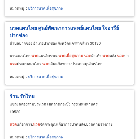
หมวดหมู่
:
บริการนวดเพื่อสุขภาพ
นวดแผนไทย ศูนย์พัฒนาการแพทย์แผนไทย ใจอารีย์
ปากช่อง
ตำบลปากช่อง อำเภอปากช่อง จังหวัดนครราชสีมา 30130
นวนแผนไทย
นวด
แผนโบราณ
นวด
เพื่อ
สุขภาพ
นวด
ฝ่าเท้า
นวด
หลัง
นวด
บ่า
นวด
ประคบสมุนไพร
นวด
เส้นแก้อาการ ประคบสมุนไพรไทย
หมวดหมู่
:
บริการนวดเพื่อสุขภาพ
ร้าน รักไทย
แขวงคลองสามประเวศ เขตลาดกระบัง กรุงเทพมหานคร
10520
นวด
แก้อาการ,
นวด
จัดกระดูก,แก้อาการปวดหลัง,ปวดตามร่างกาย
หมวดหมู่
:
บริการนวดเพื่อสุขภาพ