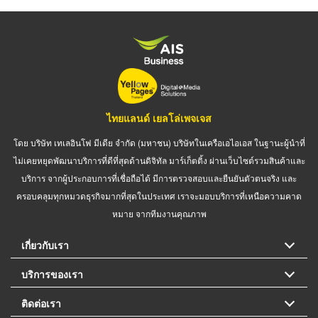
ไทยแลนด์ เยลโล่เพจเจส
โดย บริษัท เทเลอินโฟ มีเดีย จำกัด (มหาชน) บริษัทในเครือเอไอเอส ในฐานะผู้นำที่
ไม่เคยหยุดพัฒนาบริการที่ดีที่สุดด้านดิจิทัล มาร์เก็ตติ้ง ผ่านเว็บไซต์รวมสินค้าและ
บริการ จากผู้ประกอบการที่เชื่อถือได้ มีการตรวจสอบและยืนยันตัวตนจริง และ
ครอบคลุมทุกหมวดธุรกิจมากที่สุดในประเทศ เราจะมอบบริการที่เหนือความคาด
หมาย จากทีมงานคุณภาพ
เกี่ยวกับเรา
บริการของเรา
ติดต่อเรา