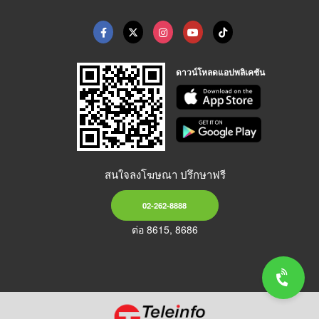
ดาวน์โหลดแอปพลิเคชัน
สนใจลงโฆษณา ปรึกษาฟรี
02-262-8888
ต่อ 8615, 8686