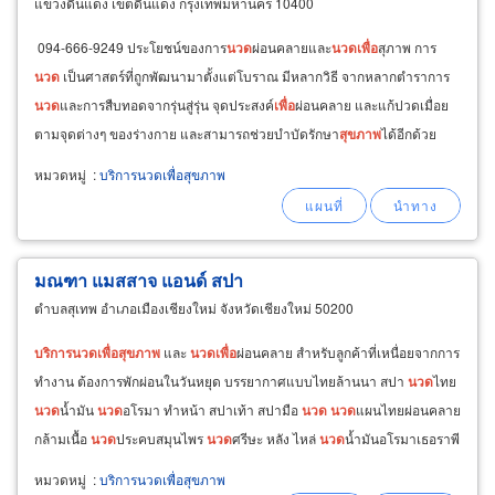
แขวงดินแดง เขตดินแดง กรุงเทพมหานคร 10400
094-666-9249 ประโยชน์ของการ
นวด
ผ่อนคลายและ
นวด
เพื่อ
สุภาพ การ
นวด
เป็นศาสตร์ที่ถูกพัฒนามาตั้งแต่โบราณ มีหลากวิธี จากหลากตำราการ
นวด
และการสืบทอดจากรุ่นสู่รุ่น จุดประสงค์
เพื่อ
ผ่อนคลาย และแก้ปวดเมื่อย
ตามจุดต่างๆ ของร่างกาย และสามารถช่วยบำบัดรักษา
สุขภาพ
ได้อีกด้วย
เช่น 1.
หมวดหมู่
:
บริการนวดเพื่อสุขภาพ
มณฑา แมสสาจ แอนด์ สปา
ตำบลสุเทพ อำเภอเมืองเชียงใหม่ จังหวัดเชียงใหม่ 50200
บริการ
นวด
เพื่อ
สุขภาพ
และ
นวด
เพื่อ
ผ่อนคลาย สำหรับลูกค้าที่เหนื่อยจากการ
ทำงาน ต้องการพักผ่อนในวันหยุด บรรยากาศแบบไทยล้านนา สปา
นวด
ไทย
นวด
น้ำมัน
นวด
อโรมา ทำหน้า สปาเท้า สปามือ
นวด
นวด
แผนไทยผ่อนคลาย
กล้ามเนื้อ
นวด
ประคบสมุนไพร
นวด
ศรีษะ หลัง ไหล่
นวด
น้ำมันอโรมาเธอราพี
ร้อน
นวด
บำรุงผิวหน้า พอกตัว อบตัวด้วยสมุนไพร
หมวดหมู่
:
บริการนวดเพื่อสุขภาพ