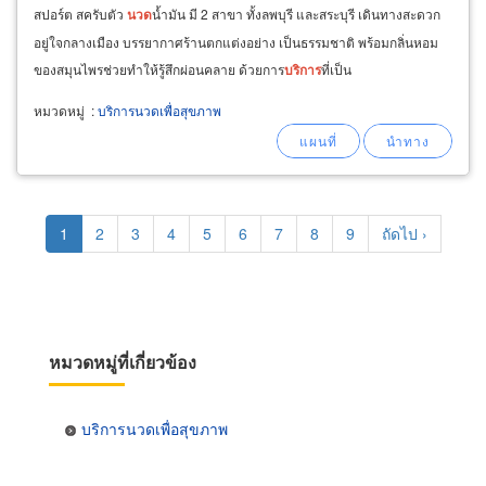
สปอร์ต สครับตัว
นวด
น้ำมัน มี 2 สาขา ทั้งลพบุรี และสระบุรี เดินทางสะดวก
อยู่ใจกลางเมือง บรรยากาศร้านตกแต่งอย่าง เป็นธรรมชาติ พร้อมกลิ่นหอม
ของสมุนไพรช่วยทำให้รู้สึกผ่อนคลาย ด้วยการ
บริการ
ที่เป็น
กันเอง ประสบการณ์ในธุรกิจ
นวด
แผนไทยมากกว่า 5 ปี รับ
นวด
นอกสถานที่
หมวดหมู่
:
บริการนวดเพื่อสุขภาพ
ทั่วประเทศไทย
Pagination
Current
1
Page
2
Page
3
Page
4
Page
5
Page
6
Page
7
Page
8
Page
9
Next
ถัดไป ›
page
page
หมวดหมู่ที่เกี่ยวข้อง
บริการนวดเพื่อสุขภาพ