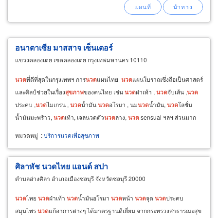
อนาตาเซีย มาสสาจ เซ็นเตอร์
แขวงคลองเตย เขตคลองเตย กรุงเทพมหานคร 10110
นวด
ที่ดีที่สุดในกรุงเทพฯ การ
นวด
แผนไทย
นวด
แผนโบราณซึ่งถือเป็นศาสตร์
และศิลป์ช่วยในเรื่อง
สุขภาพ
ของคนไทย เช่น
นวด
ฝ่าเท้า ,
นวด
จับเส้น ,
นวด
ประคบ ,
นวด
ไมเกรน ,
นวด
น้ำมัน
นวด
อโรมา , นม
นวด
น้ำมัน,
นวด
โลชั่น
น้ำมันมะพร้าว,
นวด
เท้า, เจลนวดตัว
นวด
ล่าง,
นวด
sensual ฯลฯ ส่วนมาก
เป็นการ
นวด
เพื่อ
ผ่อนคลาย
หมวดหมู่
:
บริการนวดเพื่อสุขภาพ
ศิลาพัช นวดไทย แอนด์ สปา
ตำบลอ่างศิลา อำเภอเมืองชลบุรี จังหวัดชลบุรี 20000
นวด
ไทย
นวด
ฝ่าเท้า
นวด
น้ำมันอโรมา
นวด
หน้า
นวด
จุด
นวด
ประคบ
สมุนไพร
นวด
แก้อาการต่างๆ ได้มาตรฐานดีเยี่ยม จากกระทรวงสาธารณะสุข