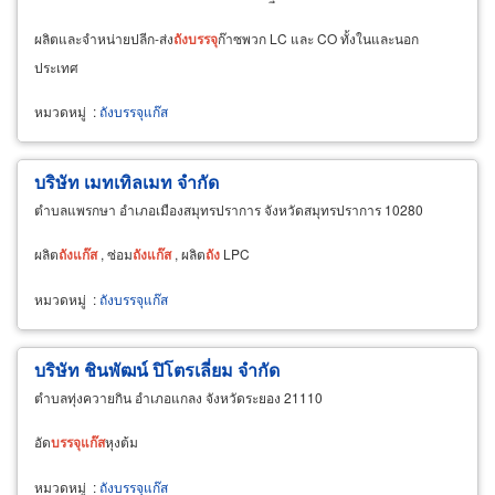
ผลิตและจำหน่ายปลีก-ส่ง
ถัง
บรรจุ
ก๊าซพวก LC และ CO ทั้งในและนอก
ประเทศ
หมวดหมู่
:
ถังบรรจุแก๊ส
บริษัท เมทเทิลเมท จำกัด
ตำบลแพรกษา อำเภอเมืองสมุทรปราการ จังหวัดสมุทรปราการ 10280
ผลิต
ถัง
แก๊ส
, ซ่อม
ถัง
แก๊ส
, ผลิต
ถัง
LPC
หมวดหมู่
:
ถังบรรจุแก๊ส
บริษัท ชินพัฒน์ ปิโตรเลี่ยม จำกัด
ตำบลทุ่งควายกิน อำเภอแกลง จังหวัดระยอง 21110
อัด
บรรจุ
แก๊ส
หุงต้ม
หมวดหมู่
:
ถังบรรจุแก๊ส