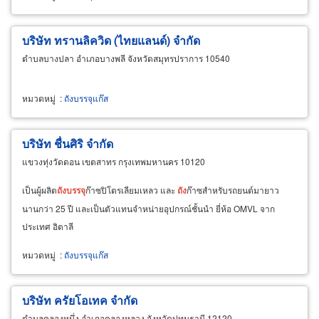
บริษัท ทรานลิควิด (ไทยแลนด์) จำกัด
ตำบลบางปลา อำเภอบางพลี จังหวัดสมุทรปราการ 10540
หมวดหมู่
:
ถังบรรจุแก๊ส
บริษัท ชื่นศิริ จำกัด
แขวงทุ่งวัดดอน เขตสาทร กรุงเทพมหานคร 10120
เป็นผู้ผลิต
ถัง
บรรจุ
ก๊าซปิโตรเลียมเหลว และ
ถัง
ก๊าซสำหรับรถยนต์มายาว
นานกว่า 25 ปี และเป็นตัวแทนจำหน่ายอุปกรณ์ชั้นนำ ยี่ห้อ OMVL จาก
ประเทศ อิตาลี
หมวดหมู่
:
ถังบรรจุแก๊ส
บริษัท ครัยโอเทค จำกัด
ตำบลคลองหนึ่ง อำเภอคลองหลวง จังหวัดปทุมธานี 12120