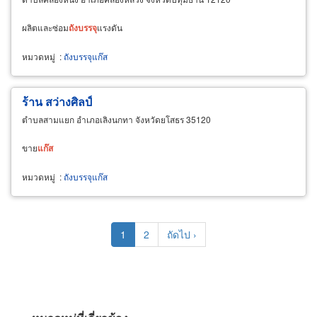
ผลิตและซ่อม
ถัง
บรรจุ
แรงดัน
หมวดหมู่
:
ถังบรรจุแก๊ส
ร้าน สว่างศิลป์
ตำบลสามแยก อำเภอเลิงนกทา จังหวัดยโสธร 35120
ขาย
แก๊ส
หมวดหมู่
:
ถังบรรจุแก๊ส
Pagination
Current
1
Page
2
Next
ถัดไป ›
page
page