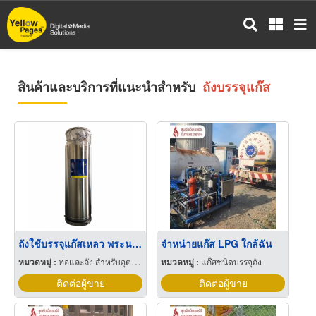
ข้าม
ไป
ยัง
เนื้อหา
หลัก
สินค้าและบริการที่แนะนำสำหรับ
ถังบรรจุแก๊ส
ถังใช้บรรจุแก๊สเหลว พระนครศรีอยุธยา
จำหน่ายแก๊ส LPG ใกล้ฉัน
หมวดหมู่ :
ท่อและถัง สำหรับอุตสาหกรรมและเวชกรรมแก๊ส
หมวดหมู่ :
แก๊สชนิดบรรจุถัง
ติดต่อผู้ขาย
ติดต่อผู้ขาย