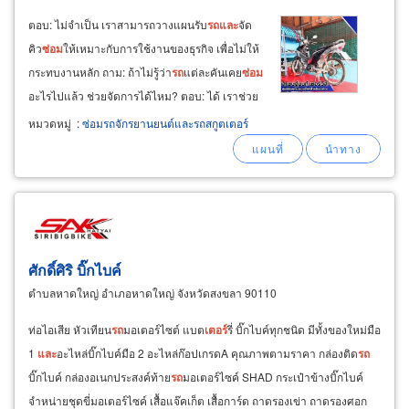
ตอบ: ไม่จำเป็น เราสามารถวางแผนรับ
รถ
และ
จัด
คิว
ซ่อม
ให้เหมาะกับการใช้งานของธุรกิจ เพื่อไม่ให้
กระทบงานหลัก ถาม: ถ้าไม่รู้ว่า
รถ
แต่ละคันเคย
ซ่อม
อะไรไปแล้ว ช่วยจัดการได้ไหม? ตอบ: ได้ เราช่วย
จัดเก็บ
และ
จัดระบบประวัติ
รถ
ใหม่ให้ ตรวจย้อนหลัง
หมวดหมู่
:
ซ่อมรถจักรยานยนต์และรถสกูตเตอร์
ง่ายขึ้นทันที ถาม: ควรทำ pm บ่อยแค่ไหน?
ศักดิ์ศิริ บิ๊กไบค์
ตำบลหาดใหญ่ อำเภอหาดใหญ่ จังหวัดสงขลา 90110
ท่อไอเสีย หัวเทียน
รถ
มอเตอร์ไซต์ แบต
เตอร์
รี่ บิ๊กไบค์ทุกชนิด มีทั้งของใหม่มือ
1
และ
อะไหล่บิ๊กไบค์มือ 2 อะไหล่ก๊อปเกรดA คุณภาพตามราคา กล่องติด
รถ
บิ๊กไบค์ กล่องอเนกประสงค์ท้าย
รถ
มอเตอร์ไซค์ SHAD กระเป๋าข้างบิ๊กไบค์
จำหน่ายชุดขี่มอเตอร์ไซค์ เสื้อแจ๊คเก็ต เสื้อการ์ด ถาดรองเข่า ถาดรองศอก