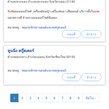
ตำบลปลวกแดง อำเภอปลวกแดง จังหวัดระยอง 21140
รับ
ซ่อม
มอเตอร์ไซค์ ,เครื่องตัดหญ้า,เครื่องพ่นยา,เลื่อยยนต์ บริการทั้งใน
และ
นอกสถานที่,จำหน่ายมอเตอร์ไซค์มือสอง
หมวดหมู่
:
ซ่อมรถจักรยานยนต์และรถสกูตเตอร์
ทูนนิ่ง สกู๊ตเตอร์
ตำบลออนกลาง อำเภอแม่ออน จังหวัดเชียงใหม่ 50130
หมวดหมู่
:
ซ่อมรถจักรยานยนต์และรถสกูตเตอร์
Pagination
Current
1
Page
2
Page
3
Page
4
Page
5
Page
6
Page
7
Page
8
Page
9
Next
ถัดไป ›
page
page