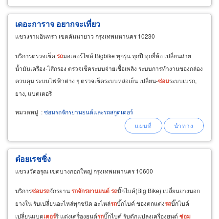
เดอะการาจ อยากจะเที่ยว
แขวงรามอินทรา เขตคันนายาว กรุงเทพมหานคร 10230
บริการตรวจเช็ค
รถ
มอเตอร์ไซด์ Bigbike ทุกรุ่น ทุกปี ทุกยี่ห้อ เปลี่ยนถ่าย
น้ำมันเครื่อง-ไส้กรอง ตรวจเช็คระบบจ่ายเชื้อเพลิง ระบบการทำงานของกล่อง
ควบคุม ระบบไฟฟ้าต่าง ๆ ตรวจเช็คระบบหล่อเย็น เปลี่ยน-
ซ่อม
ระบบเบรก,
ยาง, แบตเตอรี่
หมวดหมู่
:
ซ่อมรถจักรยานยนต์และรถสกูตเตอร์
ต๋อยเรชซิ่ง
แขวงวัดอรุณ เขตบางกอกใหญ่ กรุงเทพมหานคร 10600
บริการ
ซ่อม
รถ
จักรยาน
รถ
จักรยานยนต์
รถ
บิ๊กไบค์(Big Bike) เปลี่ยนยางนอก
ยางใน รับเปลี่ยนอะไหล่ทุกชนิด อะไหล่
รถ
บิ๊กไบค์ ของตกแต่ง
รถ
บิ๊กไบค์
เปลี่ยนแบต
เตอร์
รี่ แต่งเครื่องยนต์
รถ
บิ๊กไบค์ รับดักแปลงเครื่องยนต์
ซ่อม