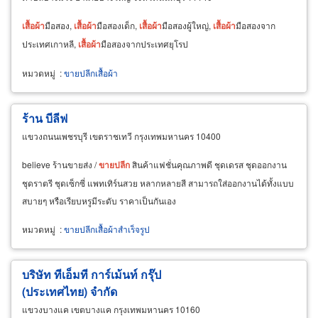
เสื้อผ้า
มือสอง,
เสื้อผ้า
มือสองเด็ก,
เสื้อผ้า
มือสองผู้ใหญ่,
เสื้อผ้า
มือสองจาก
ประเทศเกาหลี,
เสื้อผ้า
มือสองจากประเทศยุโรป
หมวดหมู่
:
ขายปลีกเสื้อผ้า
ร้าน บีลีฟ
แขวงถนนเพชรบุรี เขตราชเทวี กรุงเทพมหานคร 10400
believe ร้านขายส่ง /
ขาย
ปลีก
สินค้าแฟชั่นคุณภาพดี ชุดเดรส ชุดออกงาน
ชุดราตรี ชุดเซ็กซี่ แพทเทิร์นสวย หลากหลายสี สามารถใส่ออกงานได้ทั้งแบบ
สบายๆ หรือเรียบหรูมีระดับ ราคาเป็นกันเอง
หมวดหมู่
:
ขายปลีกเสื้อผ้าสำเร็จรูป
บริษัท ทีเอ็มที การ์เม้นท์ กรุ๊ป
(ประเทศไทย) จำกัด
แขวงบางแค เขตบางแค กรุงเทพมหานคร 10160