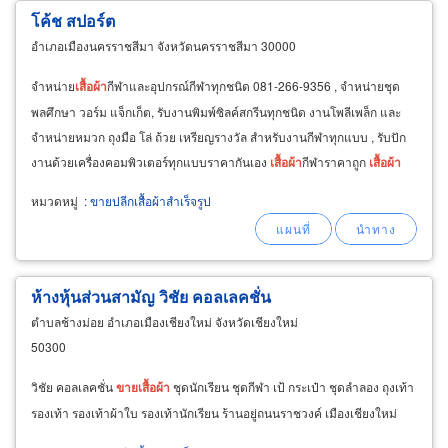
โค้ช สปอร์ต
อำเภอเมืองนครราชสีมา จังหวัดนครราชสีมา 30000
จำหน่าย
เสื้อผ้า
กีฬาและอุปกรณ์กีฬาทุกชนิด 081-266-9356 , จำหน่ายชุด
พลศึกษา วอร์ม แจ็กเก็ต, รับงานพิมพ์ซิลค์สกรีนทุกชนิด งานโพลีเพล็ก และ
จำหน่ายหมวก ถุงมือ โล่ ถ้วย เหรียญรางวัล สำหรับงานกีฬาทุกแบบ , รับปัก
งานด้วยเครื่องคอมพิวเตอร์ทุกแบบราคากันเอง
เสื้อผ้า
กีฬาราคาถูก
เสื้อผ้า
กีฬาราคากันเอง
เสื้อผ้า
กีฬาหน้าเทศบาลนครราชสีมา-โคราช
หมวดหมู่
:
ขายปลีกเสื้อผ้าสำเร็จรูป
ห้างหุ้นส่วนสามัญ วิชัย คอลเลคชั่น
ตำบลช้างม่อย อำเภอเมืองเชียงใหม่ จังหวัดเชียงใหม่
50300
วิชัย คอลเลคชั่น
ขาย
เสื้อผ้า
ชุดนักเรียน ชุดกีฬา เป้ กระเป๋า ชุดลำลอง ถุงเท้า
รองเท้า รองเท้าผ้าใบ รองเท้านักเรียน ร้านอยู่ถนนราชวงค์ เมืองเชียงใหม่