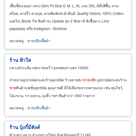
เสื้อเชิ้ตแขนยาวทรง Slim Fit Size S, M, L, XL และ XXL มีทั้งสีพื้น, ลาย
สก็อต, ลายริ้ว ลายจุด, ลายพิมพ์เท่ๆ ผ้ายีนส์, Quality Oxford, 100% Cotton,
เนคไท, Boow Tie สินค้าจะ Update ทุก 2 สัปดาห์ สั่งซื้อทาง Line :
paperpep หรือ Instagram : Shirtoria
หมวดหมู่
:
ขายปลีกเสื้อผ้า
ร้าน ฟ้าใส
แขวงมักกะสัน เขตราชเทวี กรุงเทพมหานคร 10400
จำหน่ายอุปกรณ์ตกแต่งร้านทุกชนิด ร้านขายส่ง
ขาย
ปลีก
อุปกรณ์ตกแต่งร้าน
ขาย
สินค้าแฟชั่นทุกชนิด คุณภาพดี มีให้เลือกหลากหลายแบบ เช่น หุ่นโชว์,
ไม้แขวน, ราวแขวน, ถุงหิ้ว ฯลฯ สินค้ากว่า 500 รายการ
หมวดหมู่
:
ขายปลีกเสื้อผ้า
ร้าน บุ้งกี๋มีตังค์
ตำบลบางม่วง อำเภอบางใหญ่ จังหวัดนนทบุรี 11140