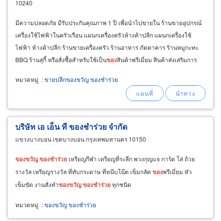
10240
มีความปลอดภัย มีรับประกันคุณภาพ 1 ปี เพื่อนำไปขายใน ร้านขายอุปกรณ์
เครื่องใช้ไฟฟ้าในครัวเรือน แผนกเครื่องครัวห้างค้าปลีก แผนกเครื่องใช้
ไฟฟ้า ห้างค้าปลีก ร้านขายเครื่องครัว ร้านอาหาร ภัตตาคาร ร้านหมูกะทะ
BBQ ร้านสุกี้ หรือสั่งซื้อสำหรับใช้เป็น
ของ
สินค้าพรีเมี่ยม สินค้าส่งเสริมการ
ขาย เป็น
ของ
แถม
ของ
ขวัญ
ปีใหม่
หมวดหมู่
:
ขายปลีกของขวัญ ของชำร่วย
บริษัท เอ เอ็น ที ของชำร่วย จำกัด
แขวงบางบอน เขตบางบอน กรุงเทพมหานคร 10150
ของ
ขวัญ
ของ
ชำร่วย
เหรียญกีฬา เหรียญที่ระลึก พวงกุญแจ การ์ด โล่ ถ้วย
รางวัล เหรียญรางวัล ที่ทับกระดาษ ที่หนีบโน๊ต เข็มกลัด
ของ
พรีเมี่ยม หัว
เข็มขัด งานสั่งทำ
ของ
ขวัญ
ของ
ชำร่วย
ทุกชนิด
หมวดหมู่
:
ของขวัญ ของชำร่วย