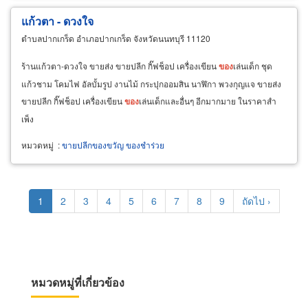
แก้วตา - ดวงใจ
ตำบลปากเกร็ด อำเภอปากเกร็ด จังหวัดนนทบุรี 11120
ร้านแก้วตา-ดวงใจ ขายส่ง ขายปลีก กิ๊ฟช็อป เครื่องเขียน
ของ
เล่นเด็ก ชุด
แก้วชาม โคมไฟ อัลบั้มรูป งานไม้ กระปุกออมสิน นาฬิกา พวงกุญแจ ขายส่ง
ขายปลีก กิ๊ฟช็อป เครื่องเขียน
ของ
เล่นเด็กและอื่นๆ อีกมากมาย ในราคาสำ
เพ็ง
หมวดหมู่
:
ขายปลีกของขวัญ ของชำร่วย
Pagination
Current
1
Page
2
Page
3
Page
4
Page
5
Page
6
Page
7
Page
8
Page
9
Next
ถัดไป ›
page
page
หมวดหมู่ที่เกี่ยวข้อง