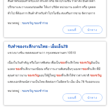
สินค้าพรีเมี่ยมสำหรับแจก ที่ระลึก หรือ จัดโปรโมชั่น ราคาส่ง ยินดีให้คำ
ปรึกษาและวางแผนก่อนผลิต ให้แก่ บริษัท หน่วยงาน องค์กร หรือ บุคคล
ทั่วไป ที่ต้องการ สินค้าสำหรับทำโปรโมชั่น ส่งเสริมการขาย จัดรายการ
สินค้าแจก เป็น
ของ
ที่ระลึก หรือกระตุ้นยอดขาย
หมวดหมู่
:
ของขวัญ ของชำร่วย
รับทำของระลึกงานไทย - เอ็มเอ็น78
แขวงบางชัน เขตคลองสามวา กรุงเทพมหานคร 10510
เนื่องในวันสำคัญ หรือโอกาสพิเศษ เพื่อเป็น
ของ
ที่ระลึกไทย
ของ
ขวัญ
อันเป็น
มงคล
ของ
ที่ระลึกงานเกษียณ หรือวาระงานพิเศษอื่นๆ มองหา
ของ
ที่ระลึก ที่มี
คุณค่ายาวนาน
ของ
ขวัญ
มอบให้ผู้ใหญ่
ของ
ที่ระลึกให้ชาวต่างชาติ
ของ
ขวัญ
แสดงเอกลักษณ์ความเป็นไทย ติดต่อเราไม่ผิดหวัง เอ็ม เอ็น 78 รับออกแบบ
สินค้า
ของ
ที่ระลึกสามารถออกแบบผลิต
ของ
พรีเมี่ยมชิ้นเดียวในโลกได้
หมวดหมู่
:
ของขวัญ ของชำร่วย