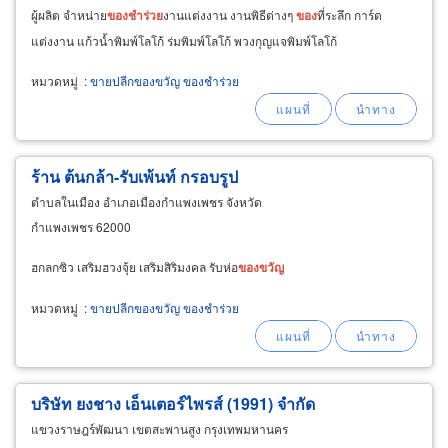
ผู้ผลิต จำหน่าย
ของ
ชำร่วย
งานแต่งงาน งานพิธีต่างๆ
ของ
ที่ระลึก การ์ด
แต่งงาน แก้วน้ำพิมพ์โลโก้ ร่มพิมพ์โลโก้ พวงกุญแจพิมพ์โลโก้
หมวดหมู่
:
ขายปลีกของขวัญ ของชำร่วย
ร้าน ต้นกล้า-รับเพ้นท์ กรอบรูป
ตำบลในเมือง อำเภอเมืองกำแพงเพชร จังหวัด
กำแพงเพชร 62000
ฮกลกซิว เสริมฮวงจุ้ย เสริมสิริมงคล รับห่อ
ของ
ขวัญ
หมวดหมู่
:
ขายปลีกของขวัญ ของชำร่วย
บริษัท ยงชาง เอ็นเตอร์ไพรส์ (1991) จำกัด
แขวงราษฎร์พัฒนา เขตสะพานสูง กรุงเทพมหานคร