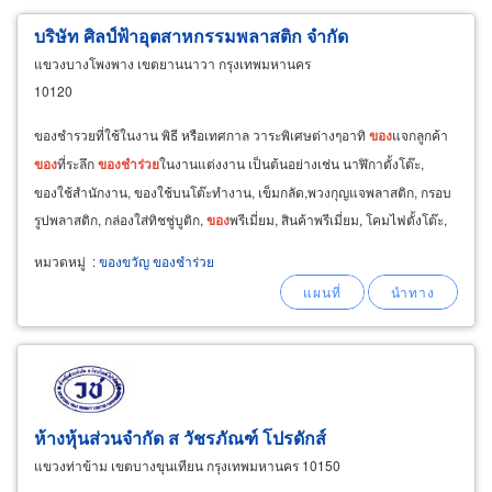
บริษัท ศิลป์ฟ้าอุตสาหกรรมพลาสติก จำกัด
แขวงบางโพงพาง เขตยานนาวา กรุงเทพมหานคร
10120
ของชำรวยที่ใช้ในงาน พิธี หรือเทศกาล วาระพิเศษต่างๆอาทิ
ของ
แจกลูกค้า
ของ
ที่ระลึก
ของ
ชำร่วย
ในงานแต่งงาน เป็นต้นอย่างเช่น นาฬิกาตั้งโต๊ะ,
ของใช้สำนักงาน, ของใช้บนโต๊ะทำงาน, เข็มกลัด,พวงกุญแจพลาสติก, กรอบ
รูปพลาสติก, กล่องใส่ทิชชู่บูติก,
ของ
พรีเมี่ยม, สินค้าพรีเมี่ยม, โคมไฟตั้งโต๊ะ,
กระจกส่องหน้ากรอบพลาสติก
หมวดหมู่
:
ของขวัญ ของชำร่วย
ห้างหุ้นส่วนจำกัด ส วัชรภัณฑ์ โปรดักส์
แขวงท่าข้าม เขตบางขุนเทียน กรุงเทพมหานคร 10150