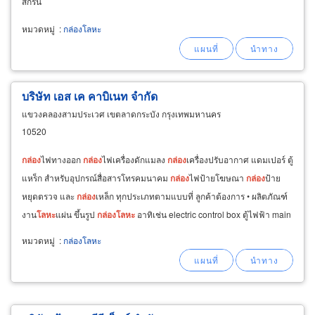
สกรีน
หมวดหมู่
:
กล่องโลหะ
บริษัท เอส เค คาบิเนท จำกัด
แขวงคลองสามประเวศ เขตลาดกระบัง กรุงเทพมหานคร
10520
กล่อง
ไฟทางออก
กล่อง
ไฟเครื่องดักแมลง
กล่อง
เครื่องปรับอากาศ แดมเปอร์ ตู้
แหร็ก สำหรับอุปกรณ์สื่อสารโทรคมนาคม
กล่อง
ไฟป้ายโฆษณา
กล่อง
ป้าย
หยุดตรวจ และ
กล่อง
เหล็ก ทุกประเภทตามแบบที่ ลูกค้าต้องการ • ผลิตภัณฑ์
งาน
โลหะ
แผ่น ขึ้นรูป
กล่อง
โลหะ
อาทิเช่น electric control box ตู้ไฟฟ้า main
distributor board
หมวดหมู่
:
กล่องโลหะ