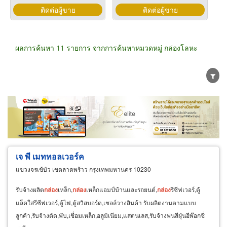
ติดต่อผู้ขาย
ติดต่อผู้ขาย
ผลการค้นหา 11 รายการ จากการค้นหาหมวดหมู่ กล่องโลหะ
ขายส่ง
ขายปลีก
ผู้ผลิต
ตัวแทนจัดจำหน่าย
ผู้ส่งออก/นำเข้า
ธุรกิจบริการ
เจ พี เมททอลเวอร์ค
แขวงจรเข้บัว เขตลาดพร้าว กรุงเทพมหานคร 10230
รับจ้างผลิต
กล่อง
เหล็ก,
กล่อง
เหล็กแอมป์บ้านและรถยนต์,
กล่อง
รีซีฟเวอร์,ตู้
แล็คใส่รีซีฟเวอร์,ตู้ไฟ,ตู้สวิสบอร์ด,เชลล์วางสินค้า รับผลิตงานตามแบบ
ลูกค้า,รับจ้างตัด,พับ,เชื่อมเหล็ก,อลูมิเนียม,แสตนเลส,รับจ้างพ่นสีฝุ่นอีพ๊อกซี่