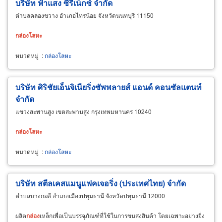
บริษัท ฟ้าแสง ซีรีเน็กซ์ จำกัด
ตำบลคลองขวาง อำเภอไทรน้อย จังหวัดนนทบุรี 11150
กล่อง
โลหะ
หมวดหมู่
:
กล่องโลหะ
บริษัท ศิริชัยเอ็นจิเนียริ่งซัพพลายส์ แอนด์ คอนซัลแตนท์
จำกัด
แขวงสะพานสูง เขตสะพานสูง กรุงเทพมหานคร 10240
กล่อง
โลหะ
หมวดหมู่
:
กล่องโลหะ
บริษัท สตีลเคสแมนูแฟคเจอริ่ง (ประเทศไทย) จำกัด
ตำบลบางกะดี อำเภอเมืองปทุมธานี จังหวัดปทุมธานี 12000
ผลิต
กล่อง
เหล็กเพื่อเป็นบรรจุภัณฑ์ที่ใช้ในการขนส่งสินค้า โดยเฉพาะอย่างยิ่ง