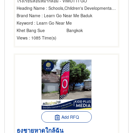
โรงเรียนสอนหมากล้อม - VIMUTTI GO
Heading Name
: Schools,Children's Developmental Center,Sports Promoters
Brand Name
: Learn Go Near Me Baduk
Keyword
: Learn Go Near Me
Khet Bang Sue
Bangkok
Views
: 1085 Time(s)
Add RFQ
ธงชายหาดใกล้ฉัน