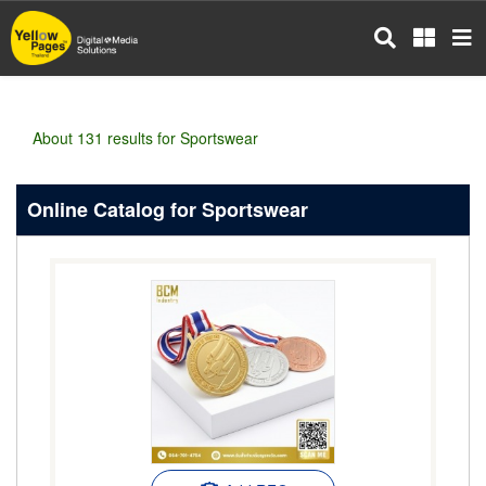
Skip
to
main
content
About 131 results for Sportswear
Online Catalog for Sportswear