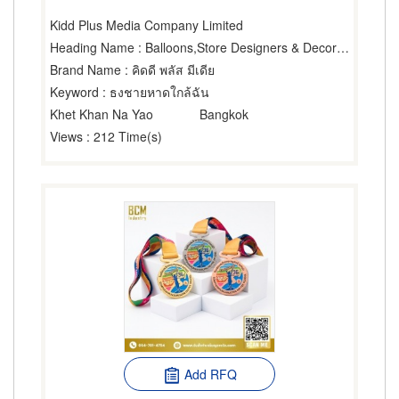
Kidd Plus Media Company Limited
Heading Name
: Balloons,Store Designers & Decorators,Sports Promoters
Brand Name
: คิดดี พลัส มีเดีย
Keyword
: ธงชายหาดใกล้ฉัน
Khet Khan Na Yao
Bangkok
Views
: 212 Time(s)
Add RFQ