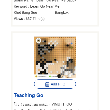
Brand Name
: Learn Go Near Me Baduk
Keyword
: Learn Go Near Me
Khet Bang Sue
Bangkok
Views
: 637 Time(s)
Add RFQ
Teaching Go
โรงเรียนสอนหมากล้อม - VIMUTTI GO