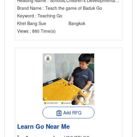
Heading Name
: Schools,Children's Developmental Center,Athletic Organizations
Brand Name
: Teach the game of Baduk Go
Keyword
: Teaching Go
Khet Bang Sue
Bangkok
Views
: 880 Time(s)
Add RFQ
Learn Go Near Me