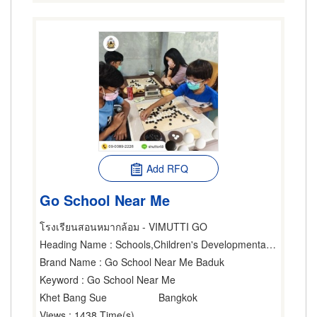
Add RFQ
Go School Near Me
โรงเรียนสอนหมากล้อม - VIMUTTI GO
Heading Name
: Schools,Children's Developmental Center,Athletic Organizations
Brand Name
: Go School Near Me Baduk
Keyword
: Go School Near Me
Khet Bang Sue
Bangkok
Views
: 1438 Time(s)