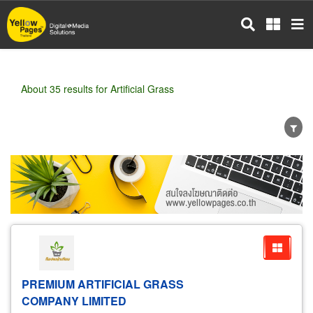
Skip
to
main
content
About 35 results for Artificial Grass
Wholesale
Retail
Manufacturer
Dealer
Exporter/Importer
Service Business
PREMIUM ARTIFICIAL GRASS
COMPANY LIMITED