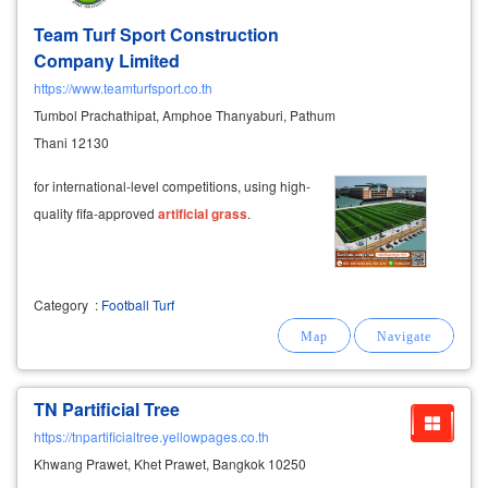
Team Turf Sport Construction
Company Limited
https://www.teamturfsport.co.th
Tumbol Prachathipat, Amphoe Thanyaburi, Pathum
Thani 12130
for international-level competitions, using high-
quality fifa-approved
artificial
grass
.
Category
:
Football Turf
TN Partificial Tree
https://tnpartificialtree.yellowpages.co.th
Khwang Prawet, Khet Prawet, Bangkok 10250