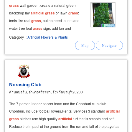
grass
wall garden: create a natural green
backdrop lay
artificial
grass
or lawn
grass
:
feels like real
grass
, but no need to trim and
water tree leaf
grass
sign: add fun and
uniqueness to various signs accepting
Category
:
Artificial Flowers & Plants
arrangements of silver and gold bodhi trees: for
important religious ceremonies, auspicious
Norasing Club
ตำบลบ่อวิน, อำเภอศรีราชา, จังหวัดชลบุรี 20230
The 7-person indoor soccer team and the Chonburi club club,
Chonburi, include football lovers.Rental Services 3 standard
artificial
grass
pitches use high quality
artificial
turf that is smooth and soft.
Reduce the impact of the ground from the run and fall of the player as