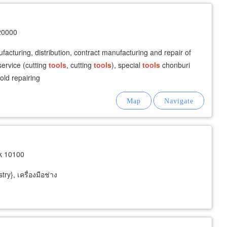
20000
facturing, distribution, contract manufacturing and repair of
ervice (cutting
tools
, cutting
tools
), special
tools
chonburi
old repairing
k 10100
try}, เครื่องมือช่าง