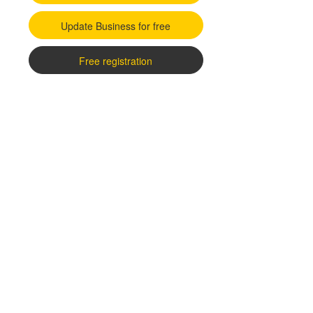
Update Business for free
Free registration