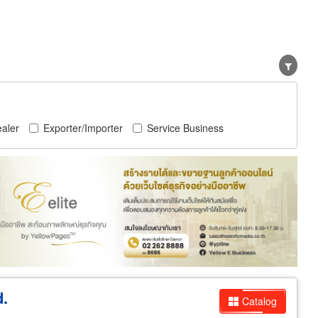
aler
Exporter/Importer
Service Business
d.
Catalog