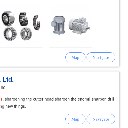
 Ltd.
160
ls
, sharpening the cutter head sharpen the endmill sharpen drill
ng new things.