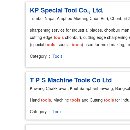
KP Special Tool Co., Ltd.
Tumbol Napa, Amphoe Mueang Chon Buri, Chonburi 
sharpening service for industrial blades, chonburi manu
cutting edge
tools
chonburi, cutting edge sharpening s
(special
tools
, special
tools
) used for mold making, m
Category
:
Tools
T P S Machine Tools Co Ltd
Khwang Chakkrawat, Khet Samphanthawong, Bangko
Hand
tools
, Machine
tools
and Cutting
tools
for Indus
Category
:
Tools