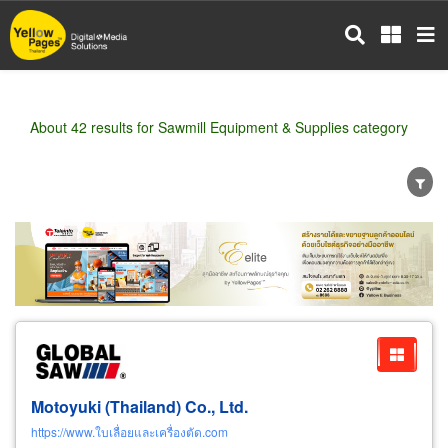
Skip
to
main
content
About 42 results for Sawmill Equipment & Supplies category
Wholesale
Retail
Manufacturer
Dealer
Exporter/Importer
Service Business
Motoyuki (Thailand) Co., Ltd.
https://www.ใบเลื่อยและเครื่องตัด.com