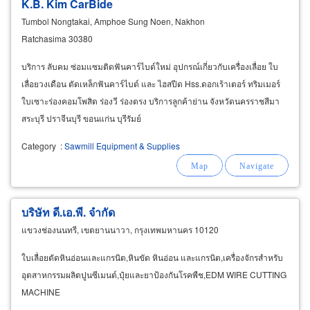
K.B. Kim CarBide
Tumbol Nongtakai, Amphoe Sung Noen, Nakhon
Ratchasima 30380
บริการ ลับคม ซ่อมแซมติดฟันคาร์ไบด์ใหม่ อุปกรณ์เกี่ยวกับเครื่องเลื่อย ใบ
เลื่อยวงเดือน ตัดเหล็กฟันคาร์ไบด์ และ ไฮสปีด Hss.ดอกเร้าเตอร์ ทริมเมอร์
ใบเซาะร่องคอมโพสิต ร่องวี ร่องตรง บริการลูกค้าย่าน จังหวัดนครราชสีมา
สระบุรี ปราจีนบุรี ขอนแก่น บุรีรัมย์
Category
:
Sawmill Equipment & Supplies
บริษัท ดี.เอ.พี. จำกัด
แขวงช่องนนทรี, เขตยานนาวา, กรุงเทพมหานคร 10120
ใบเลื่อยตัดหินอ่อนและแกรนิต,หินขัด หินอ่อน และแกรนิต,เครื่องจักรสำหรับ
อุตสาหกรรมผลิตปูนซีเมนต์,ปุ๋ยและยาป้องกันโรคพืช,EDM WIRE CUTTING
MACHINE