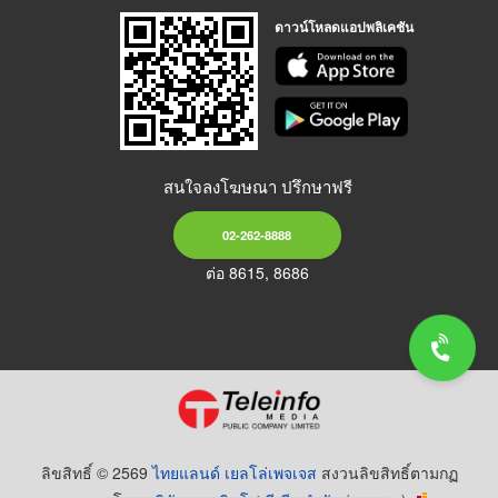
ดาวน์โหลดแอปพลิเคชัน
สนใจลงโฆษณา ปรึกษาฟรี
02-262-8888
ต่อ 8615, 8686
ลิขสิทธิ์ © 2569
ไทยแลนด์ เยลโล่เพจเจส
สงวนลิขสิทธิ์ตามกฏ