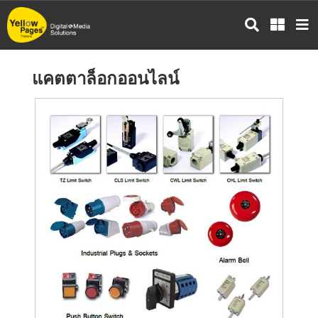
ข้าม
ไป
ยัง
เนื้อหา
แคตตาล็อกออนไลน์
หลัก