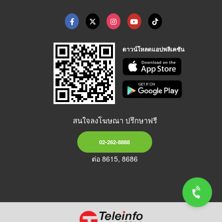
ดาวน์โหลดแอปพลิเคชัน
สนใจลงโฆษณา ปรึกษาฟรี
02-262-8888
ต่อ 8615, 8686