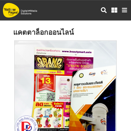
ข้าม
ไป
ยัง
เนื้อหา
แคตตาล็อกออนไลน์
หลัก