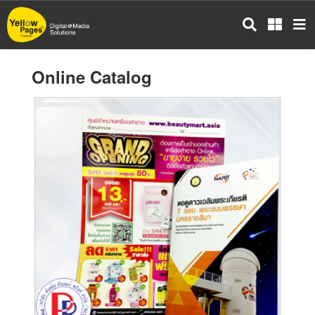
Skip
to
main
content
Online Catalog