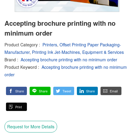
Accepting brochure printing with no
minimum order
Product Category
:
Printers
,
Offset Printing Paper Packaging-
Manufacturer
,
Printing Ink Jet-Machines, Equipment & Services
Brand
:
Accepting brochure printing with no minimum order
Product Keyword
:
Accepting brochure printing with no minimum
order
Share
Share
Tweet
Share
Email
Print
Request for More Details