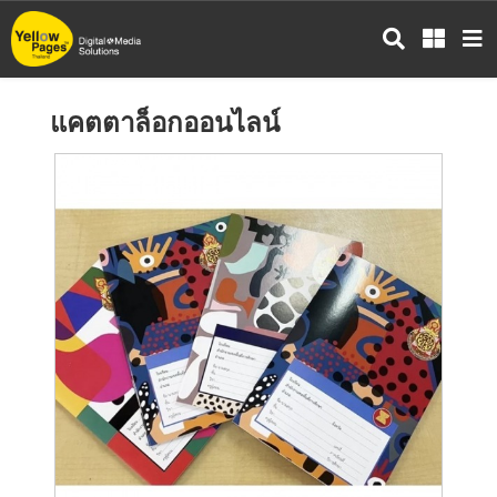
ข้าม
ไป
ยัง
เนื้อหา
แคตตาล็อกออนไลน์
หลัก