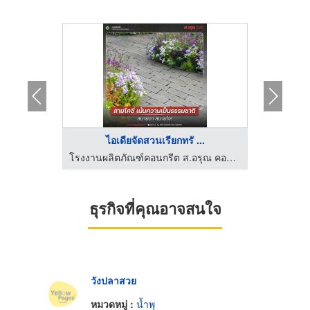
ไอเดียจัดสวนเรียกทรั ...
ร
ปั้น GRC
โรงงานผลิตภัณฑ์คอนกรีต ส.อรุณ คอนกรีต ปทุมธานี
ธุรกิจที่คุณอาจสนใจ
วังปลาสวย
หมวดหมู่ :
น้ำพุ