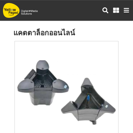
ข้าม
ไป
ยัง
เนื้อหา
แคตตาล็อกออนไลน์
หลัก