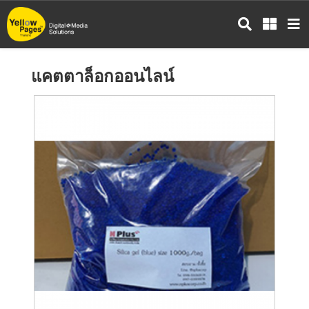
ข้าม
ไป
ยัง
เนื้อหา
แคตตาล็อกออนไลน์
หลัก