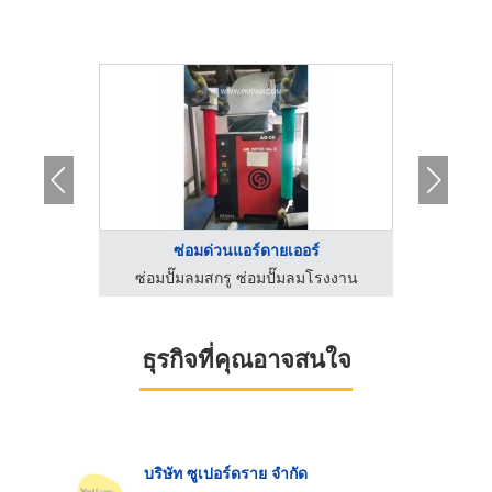
.
ซ่อมด่วนแอร์ดายเออร์
โ
เครื่องลดความชื้น - ฮิวเทค (เอเซีย) จำกัด
ซ่อมปั๊มลมสกรู ซ่อมปั๊มลมโรงงาน
บริษัท
ธุรกิจที่คุณอาจสนใจ
บริษัท ซูเปอร์ดราย จำกัด