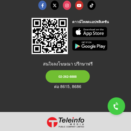
ดาวน์โหลดแอปพลิเคชัน
สนใจลงโฆษณา ปรึกษาฟรี
02-262-8888
ต่อ 8615, 8686