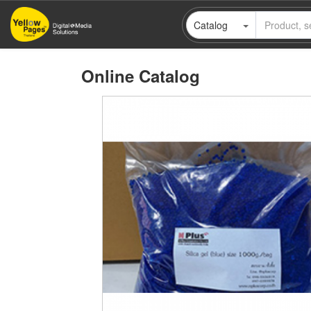
Skip
Catalog
to
main
content
Online Catalog