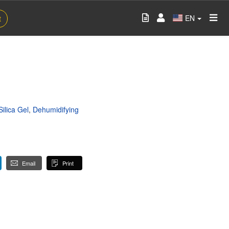
EN
t
Silica Gel
,
Dehumidifying
Email
Print