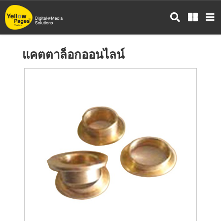
ข้าม
ไป
ยัง
เนื้อหา
แคตตาล็อกออนไลน์
หลัก