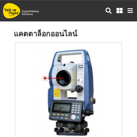
ข้าม
ไป
ยัง
เนื้อหา
แคตตาล็อกออนไลน์
หลัก