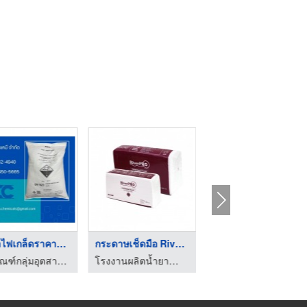
โซดาไฟเกล็ดราคาส่ง ( ...
กระดาษเช็ดมือ RiverP ...
โรงงานผลิตฉลาก ฟิล์ม ...
เคมีภัณฑ์กลุ่มอุตสาหกรรม - บริษัท คินสันเคมี จำกัด
โรงงานผลิตน้ำยาทำความสะอาด OEM - คงธนา เซอร์วิส
บริษัท เบสท์เวิลด์ อินเตอร์พลาส จํากัด