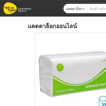
ข้าม
แคตตาล็อก
ไป
ยัง
เนื้อหา
แคตตาล็อกออนไลน์
หลัก