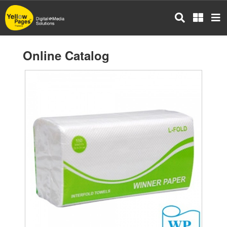
Skip
to
main
content
Online Catalog