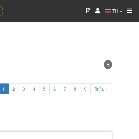
TH
Current
1
Page
2
Page
3
Page
4
Page
5
Page
6
Page
7
Page
8
Page
9
Next
ถัดไป ›
page
page