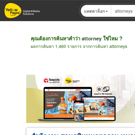
ข้าม
แคตตาล็อก
ไป
ยัง
เนื้อหา
หลัก
คุณต้องการค้นหาคำว่า
attorney
ใช่ไหม ?
ผลการค้นหา 1,460 รายการ จากการค้นหา attorneys
Pagination
ขายส่ง
ขายปลีก
ผู้ผลิต
ตัวแทนจัดจำห