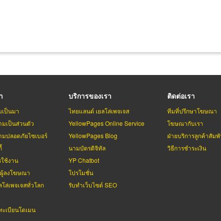
รา
บริการของเรา
ติดต่อเรา
มเป็นมา
ไทยแลนด์ เยลโล่เพจเจส
ทีมที่ปรึกษาโฆษณา
มเป็นส่วนตัว
YellowPages Online Service
โฆษณากับเรา
มปลอดภัยไซเบอร์
YellowPages Blog
ฝ่ายบริการลูกค้าสัมพั
้
นามบัตรดิจิทัล
วิธีการชำระเงิน
รใช้งาน
YP Chatbot
บผู้ลงโฆษณา
โปรโมชั่น
ลโล่เพจเจสทั่วโลก
รับทำเว็บไซต์ SEO
ะเบียนโดเมน