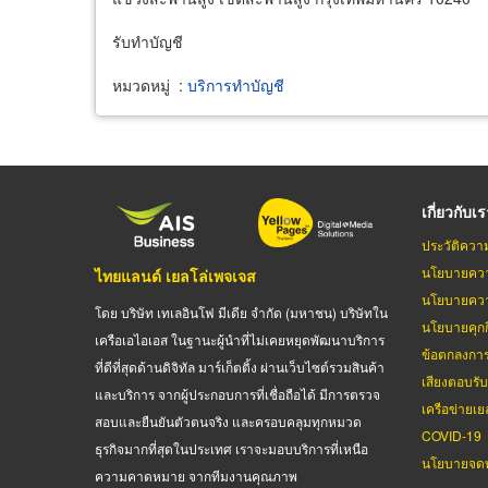
รับทำบัญชี
หมวดหมู่
:
บริการทำบัญชี
เกี่ยวกับเ
ประวัติควา
นโยบายควา
ไทยแลนด์ เยลโล่เพจเจส
นโยบายควา
โดย บริษัท เทเลอินโฟ มีเดีย จำกัด (มหาชน) บริษัทใน
นโยบายคุกกี
เครือเอไอเอส ในฐานะผู้นำที่ไม่เคยหยุดพัฒนาบริการ
ข้อตกลงกา
ที่ดีที่สุดด้านดิจิทัล มาร์เก็ตติ้ง ผ่านเว็บไซต์รวมสินค้า
เสียงตอบรั
และบริการ จากผู้ประกอบการที่เชื่อถือได้ มีการตรวจ
เครือข่ายเย
สอบและยืนยันตัวตนจริง และครอบคลุมทุกหมวด
COVID-19
ธุรกิจมากที่สุดในประเทศ เราจะมอบบริการที่เหนือ
นโยบายจดท
ความคาดหมาย จากทีมงานคุณภาพ