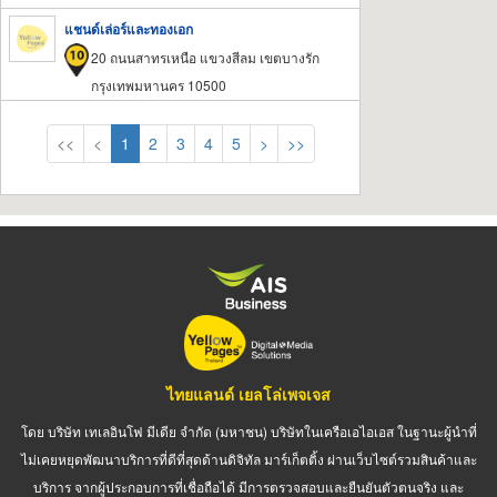
แชนด์เล่อร์และทองเอก
20 ถนนสาทรเหนือ แขวงสีลม เขตบางรัก
กรุงเทพมหานคร 10500
<<
<
1
2
3
4
5
>
>>
ไทยแลนด์ เยลโล่เพจเจส
โดย บริษัท เทเลอินโฟ มีเดีย จำกัด (มหาชน) บริษัทในเครือเอไอเอส ในฐานะผู้นำที่
ไม่เคยหยุดพัฒนาบริการที่ดีที่สุดด้านดิจิทัล มาร์เก็ตติ้ง ผ่านเว็บไซต์รวมสินค้าและ
บริการ จากผู้ประกอบการที่เชื่อถือได้ มีการตรวจสอบและยืนยันตัวตนจริง และ