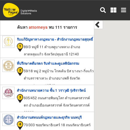
ข้าม
ไป
ยัง
เนื้อหา
ค้นหา
attorneys
พบ 111 รายการ
หลัก
รับแก้ปัญหาทางกฎหมาย - สำนักงานกฎหมายสุฤทธิ์
89/3 หมู่ที่ 11 ตำบลคูบางหลวง อำเภอ
ลาดหลุมแก้ว จังหวัดปทุมธานี 12140
ที่ปรึกษาคดีมรดก รับทำและดูแลพินัยกรรม
59/18 หมู่ 2 หมู่บ้าน โกลเด้น บิส บางนา-กิ่งแก้ว
ตำบลราชาเทวะ อำเภอบางพลี จังหวัด
สมุทรปราการ 10540
สำนักงานทนายความ ชั้น 1 วราวุฒิ รุ่งจิรารัตน์
605/452 ถนนสายพิษณุโลก ตำบลนครสวรรค์
ตก อำเภอเมืองนครสวรรค์ จังหวัดนครสวรรค์
60000
สำนักงานสหนนท์กฎหมายและธุรกิจ นนทบุรี
70/303 ซอยรัตนาธิเบศร์ 18 ถนนรัตนาธิเบศร์