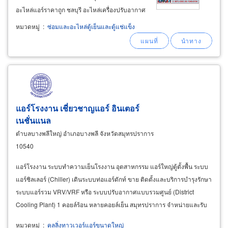
อะไหล่แอร์ราคาถูก ชลบุรี อะไหล่เครื่องปรับอากาศ
แอร์มิตซูบิชิ อะไหล่ไดกิ้น อะไหล่แอร์พานาโซนิค
หมวดหมู่
:
ซ่อมและอะไหล่ตู้เย็นและตู้แช่แข็ง
อะไหล่แอร์เทรน อะไหล่แคเรียร์ อะไหล่เซ็นทรัลแอร์
อะไหล่แอร์ไฮเออร์
แอร์โรงงาน เชี่ยวชาญแอร์ อินเตอร์
เนชั่นแนล
ตำบลบางพลีใหญ่ อำเภอบางพลี จังหวัดสมุทรปราการ
10540
แอร์โรงงาน ระบบทำความเย็นโรงงาน อุตสาหกรรม แอร์ใหญ่ตู้ตั้งพื้น ระบบ
แอร์ชิลเลอร์ (Chiller) เดินระบบท่อแอร์ดักท์ ขาย ติดตั้งและบริการบำรุงรักษา
ระบบแอร์รวม VRV/VRF หรือ ระบบปรับอากาศแบบรวมศูนย์ (District
Cooling Plant) 1 คอยล์ร้อน หลายคอยล์เย็น สมุทรปราการ จำหน่ายและรับ
ติดตั้ง แอร์เปลือย (Duct type)
Daikin
หมวดหมู่
:
คูลลิ่งทาวเวอร์แอร์ขนาดใหญ่