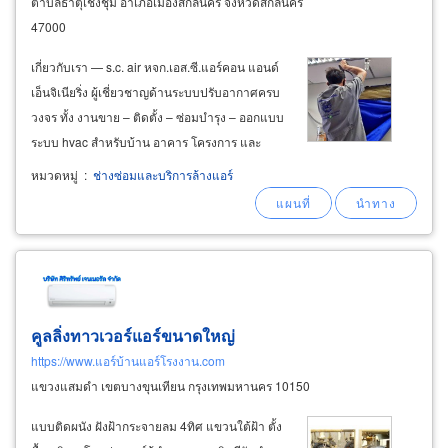
ตำบลธาตุเชิงชุม อำเภอเมืองสกลนคร จังหวัดสกลนคร
47000
เกี่ยวกับเรา — s.c. air หจก.เอส.ซี.แอร์คอน แอนด์
เอ็นจิเนียริ่ง ผู้เชี่ยวชาญด้านระบบปรับอากาศครบ
วงจร ทั้ง งานขาย – ติดตั้ง – ซ่อมบำรุง – ออกแบบ
ระบบ hvac สำหรับบ้าน อาคาร โครงการ และ
โรงงานอุตสาหกรรม เราคัดสรรแอร์คุณภาพจาก
หมวดหมู่
:
ช่างซ่อมและบริการล้างแอร์
แบรนด์ชั้นนำ เช่น
daikin
, mitsubishi electric,
midea, carrier, aux , saijo
คูลลิ่งทาวเวอร์แอร์ขนาดใหญ่
https://www.แอร์บ้านแอร์โรงงาน.com
แขวงแสมดำ เขตบางขุนเทียน กรุงเทพมหานคร 10150
แบบติดผนัง ฝังฝ้ากระจายลม 4ทิศ แขวนใต้ฝ้า ตั้ง