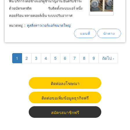
พื้น บริการโดยช่างแอร์ผู้ชำนาญงาน ยินดีรับชำระ
ด้วยบัตรเครดิต ​ รับติดตั้งระบบแอร์ หนึ่ง
คอยล์ร้อน หลายคอยล์เย็น ระบบปรับอากาศ
สำหรับอาคารร้านค้า 7-11 สำนักงาน อาคาร vrf
หมวดหมู่
:
คูลลิ่งทาวเวอร์แอร์ขนาดใหญ่
system
daikin
Pagination
Current
1
Page
2
Page
3
Page
4
Page
5
Page
6
Page
7
Page
8
Page
9
Next
ถัดไป ›
page
page
ติดต่อลงโฆษณา
ติดต่อขอเพิ่มข้อมูลธุรกิจฟรี
สมัครสมาชิกฟรี