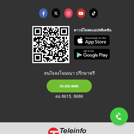
ดาวน์โหลดแอปพลิเคชัน
สนใจลงโฆษณา ปรึกษาฟรี
02-262-8888
ต่อ 8615, 8686