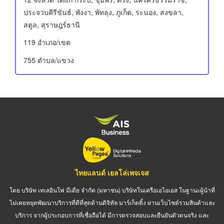
ประจวบคีรีขันธ์, พังงา, พัทลุง, ภูเก็ต, ระนอง, สงขลา,
สตูล, สุราษฎร์ธานี
119 อําเภอ/เขต
755 ตำบล/แขวง
ไทยแลนด์ เยลโล่เพจเจส
โดย บริษัท เทเลอินโฟ มีเดีย จำกัด (มหาชน) บริษัทในเครือเอไอเอส ในฐานะผู้นำที่
ไม่เคยหยุดพัฒนาบริการที่ดีที่สุดด้านดิจิทัล มาร์เก็ตติ้ง ผ่านเว็บไซต์รวมสินค้าและ
บริการ จากผู้ประกอบการที่เชื่อถือได้ มีการตรวจสอบและยืนยันตัวตนจริง และ