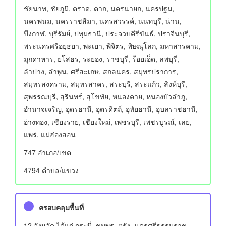
ชัยนาท, ชัยภูมิ, ตราด, ตาก, นครนายก, นครปฐม,
นครพนม, นครราชสีมา, นครสวรรค์, นนทบุรี, น่าน,
บึงกาฬ, บุรีรัมย์, ปทุมธานี, ประจวบคีรีขันธ์, ปราจีนบุรี,
พระนครศรีอยุธยา, พะเยา, พิจิตร, พิษณุโลก, มหาสารคาม,
มุกดาหาร, ยโสธร, ระยอง, ราชบุรี, ร้อยเอ็ด, ลพบุรี,
ลำปาง, ลำพูน, ศรีสะเกษ, สกลนคร, สมุทรปราการ,
สมุทรสงคราม, สมุทรสาคร, สระบุรี, สระแก้ว, สิงห์บุรี,
สุพรรณบุรี, สุรินทร์, สุโขทัย, หนองคาย, หนองบัวลำภู,
อำนาจเจริญ, อุดรธานี, อุตรดิตถ์, อุทัยธานี, อุบลราชธานี,
อ่างทอง, เชียงราย, เชียงใหม่, เพชรบุรี, เพชรบูรณ์, เลย,
แพร่, แม่ฮ่องสอน
747 อําเภอ/เขต
4794 ตำบล/แขวง
ครอบคลุมพื้นที่
12 จังหวัด ได้แก่ กระบี่, ชุมพร, ตรัง, นครศรีธรรมราช,