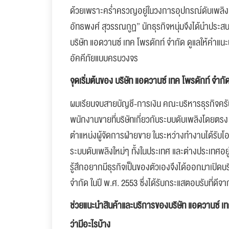
ด้วยเพราะคร่ำครวญอยู่ในวงการอุปกรณ์ดับเพลิงม
อัทธพงศ์ สุวรรณกูฏ” นักธุรกิจหนุ่มจึงได้นำประส
บริษัท แอดวานซ์ เทค โพรดักท์ จำกัด ดูแลให้คำแนะ
อัคคีภัยแบบครบวงจร
จุดเริ่มต้นของ บริษัท แอดวานซ์ เทค โพรดักท์ จำกัด
ผมเรียนจบสายบัญชี-การเงิน คณะบริหารธุรกิจครั
พนักงานขายที่บริษัทเกี่ยวกับระบบดับเพลิงโดยตร
ตำแหน่งผู้จัดการฝ่ายขาย ในระหว่างทำงานได้รับโ
ระบบดับเพลิงใหม่ๆ ทั้งในประเทศ และต่างประเทศอยู่
รู้สึกอยากมีธุรกิจเป็นของตัวเองจึงได้ออกมาเปิดบ
จำกัด ในปี พ.ศ. 2553 ซึ่งได้รับกระแสตอบรับที่ด
ช่วยแนะนำสินค้าและบริการของบริษัท แอดวานซ์ เท
ว่ามีอะไรบ้าง