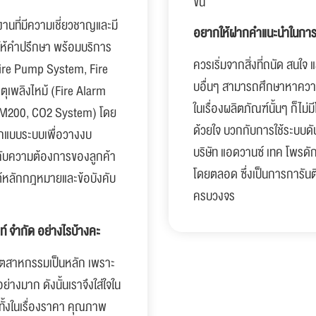
ขึ้น
านที่มีความเชี่ยวชาญและมี
อยากให้ฝากคำแนะนำในการท
ห้คำปรึกษา พร้อมบริการ
ควรเริ่มจากสิ่งที่ถนัด สนใ
Fire Pump System, Fire
บอื่นๆ สามารถศึกษาหาความรู
เพลิงไหม้ (Fire Alarm
ในเรื่องผลิตภัณฑ์นั้นๆ ก็ไม
 FM200, CO2 System) โดย
ด้วยใจ บวกกับการใช้ระบบดั
ออกแบบระบบเพื่อวางงบ
บริษัท แอดวานซ์ เทค โพรดัก
กับความต้องการของลูกค้า
โดยตลอด ซึ่งเป็นการการันตี
ใต้หลักกฎหมายและข้อบังคับ
ครบวงจร
ท์ จำกัด อย่างไรบ้างคะ
นอุตสาหกรรมเป็นหลัก เพราะ
อย่างมาก ดังนั้นเราจึงใส่ใจใน
ทั้งในเรื่องราคา คุณภาพ