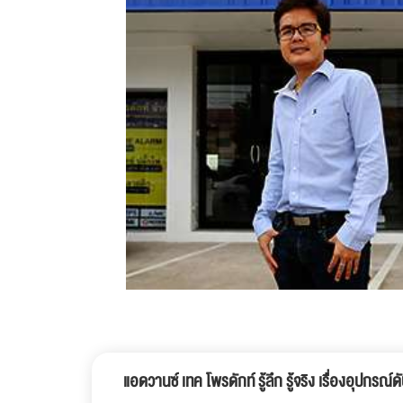
แอดวานซ์ เทค โพรดักท์ รู้ลึก รู้จริง เรื่องอุปกรณ์ด