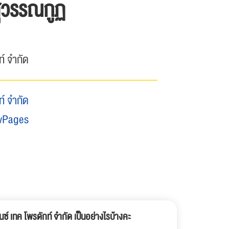
ุวรรณกูฏ
ท์ จำกัด
ท์ จำกัด
wPages
ซ์ เทค โพรดักท์ จำกัด เป็นอย่างไรบ้างคะ