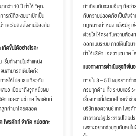
ากว่า 10 ปี ทำให้ “คุณ
ถ้าเทียบกับระบบอื่นๆ ถือว่า
บการณืที่สะสมมาเปิดเป็น
กับความปลอดภัย เป็นสิ่งจำเ
นำและรับติดตั้งงานป้องกัน
กฎหมายกำหนด แม้จะมีคู่แข่
ด้วยใจ ให้ตรงกับความต้องก
ออกแบบระบบ ภายใต้นโยบายท
 เกิดขึ้นได้อย่างไรคะ
ทำให้บริษัท แอดวานซ์ เทค โพ
บ เริ่มทำงานในตำแหน่ง
แนวทางการดำเนินธุรกิจใน
ง จนสามารถเติบโตถึง
อกาสให้ไปอบรมเกี่ยวกับ
ภายใน 3 – 5 ปี ผมอยากทำระ
เสมอ เมื่อมาถึงจุดหนึ่งผม
ครบทุกด้าน ทั้ง ระบบแอร์ 
ริษัท แอดวานซ์ เทค โพรดักท์
เรื่องการที่ประเทศไทยเข้าร่
ีจากลูกค้ามาโดยตลอด
บริษัท แอดวานซ์ เทค โพรดัก
สาธารณรัฐประชาธิปไตยประชา
ค โพรดักท์ จำกัด หน่อยคะ
เพราะอยากร่วมทุนกับคนในพื้น