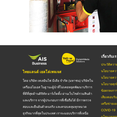
เกี่ยวกับเ
ประวัติควา
นโยบายควา
ไทยแลนด์ เยลโล่เพจเจส
นโยบายควา
โดย บริษัท เทเลอินโฟ มีเดีย จำกัด (มหาชน) บริษัทใน
นโยบายคุกกี
เครือเอไอเอส ในฐานะผู้นำที่ไม่เคยหยุดพัฒนาบริการ
ข้อตกลงกา
ที่ดีที่สุดด้านดิจิทัล มาร์เก็ตติ้ง ผ่านเว็บไซต์รวมสินค้า
เสียงตอบรั
และบริการ จากผู้ประกอบการที่เชื่อถือได้ มีการตรวจ
เครือข่ายเย
สอบและยืนยันตัวตนจริง และครอบคลุมทุกหมวด
COVID-19
ธุรกิจมากที่สุดในประเทศ เราจะมอบบริการที่เหนือ
นโยบายจดท