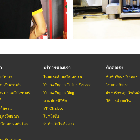
รา
บริการของเรา
ติดต่อเรา
มเป็นมา
ไทยแลนด์ เยลโล่เพจเจส
ทีมที่ปรึกษาโฆษณา
มเป็นส่วนตัว
YellowPages Online Service
โฆษณากับเรา
มปลอดภัยไซเบอร์
YellowPages Blog
ฝ่ายบริการลูกค้าสัมพั
้
นามบัตรดิจิทัล
วิธีการชำระเงิน
รใช้งาน
YP Chatbot
บผู้ลงโฆษณา
โปรโมชั่น
ลโล่เพจเจสทั่วโลก
รับทำเว็บไซต์ SEO
ะเบียนโดเมน