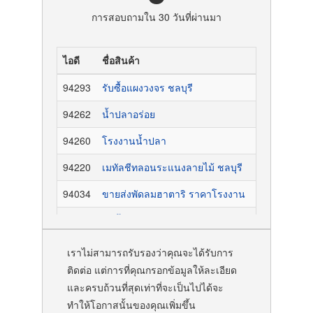
การสอบถามใน 30 วันที่ผ่านมา
ไอดี
ชื่อสินค้า
เมื่อ
94293
รับซื้อแผงวงจร ชลบุรี
19 ชั่วโมง 4
94262
น้ำปลาอร่อย
3 วัน 6 ชั่วโ
94260
โรงงานน้ำปลา
3 วัน 6 ชั่วโ
94220
เมทัลชีทลอนระแนงลายไม้ ชลบุรี
5 วัน 8 ชั่วโ
94034
ขายส่งพัดลมฮาตาริ ราคาโรงงาน
2 สัปดาห์ 5 ว
93979
รับซื้อซากอุปกรณ์อิเล็กทรอนิกส์
3 สัปดาห์ 3 ว
เราไม่สามารถรับรองว่าคุณจะได้รับการ
ติดต่อ แต่การที่คุณกรอกข้อมูลให้ละเอียด
และครบถ้วนที่สุดเท่าที่จะเป็นไปได้จะ
ทำให้โอกาสนั้นของคุณเพิ่มขึ้น