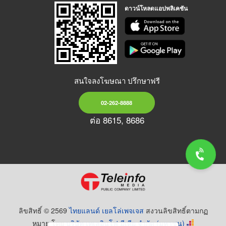
ดาวน์โหลดแอปพลิเคชัน
สนใจลงโฆษณา ปรึกษาฟรี
02-262-8888
ต่อ 8615, 8686
ลิขสิทธิ์ © 2569
ไทยแลนด์ เยลโล่เพจเจส
สงวนลิขสิทธิ์ตามกฏ
หมาย โดย
บริษัท เทเลอินโฟ มีเดีย จำกัด (มหาชน)