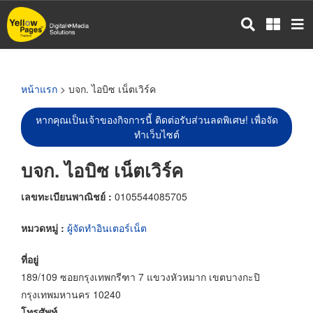
ข้าม
ไป
ยัง
เนื้อหา
หลัก
หน้าแรก
> บจก. ไอบิซ เน็ตเวิร์ค
หากคุณเป็นเจ้าของกิจการนี้ ติดต่อรับส่วนลดพิเศษ! เพื่อจัด
ทำเว็บไซต์
บจก. ไอบิซ เน็ตเวิร์ค
เลขทะเบียนพาณิชย์ :
0105544085705
หมวดหมู่ :
ผู้จัดทำอินเตอร์เน็ต
ที่อยู่
189/109 ซอยกรุงเทพกรีฑา 7 แขวงหัวหมาก เขตบางกะปิ
กรุงเทพมหานคร 10240
โทรศัพท์