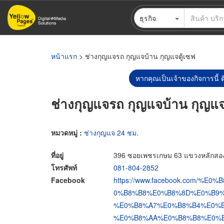
ข้าม
ธุรกิจ
ไป
ยัง
เนื้อหา
หลัก
หน้าแรก
> ช่างกุญแจรถ กุญแจบ้าน กุญแจตู้เซฟ‎
หากคุณเป็นเจ้าของกิจการนี้ ต
ช่างกุญแจรถ กุญแจบ้าน กุญแจต
หมวดหมู่ :
ช่างกุญแจ 24 ชม.
ที่อยู่
396 ซอยเพชรเกษม 63 แขวงหลักสอ
โทรศัพท์
081-804-2852
Facebook
https://www.facebook.com/
0%B8%B8%E0%B8%8D%E0%B9%
%E0%B8%A7%E0%B8%B4%E0%B
%E0%B8%AA%E0%B8%B8%E0%