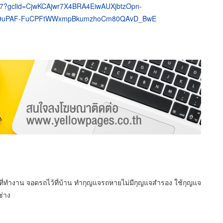
?gclid=CjwKCAjwr7X4BRA4EiwAUXjbtzOpn-
9uPAF-FuCPFtWWxmpBkumzhoCm80QAvD_BwE
้ที่ทำงาน จอดรถไว้ที่บ้าน ทำกุญแจรถหายไม่มีกุญแจสำรอง ใช้กุญแจ
ช่าง