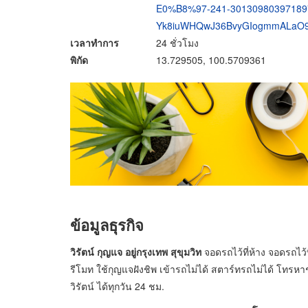
E0%B8%97-241-301309803971897
Yk8iuWHQwJ36BvyGIogmmALaO
เวลาทำการ
24 ชั่วโมง
พิกัด
13.729505, 100.5709361
ข้อมูลธุรกิจ
วิรัตน์ กุญแจ อยู่กรุงเทพ สุขุมวิท
จอดรถไว้ที่ห้าง จอดรถไว
รีโมท ใช้กุญแจฝังชิพ เข้ารถไม่ได้ สตาร์ทรถไม่ได้ โทรหา
วิรัตน์ ได้ทุกวัน 24 ชม.