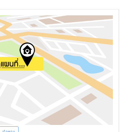
นำทาง