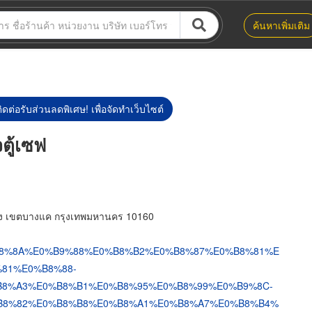
ค้นหาเพิ่มเติม
ิดต่อรับส่วนลดพิเศษ! เพื่อจัดทำเว็บไซต์
ู้เซฟ‎
ง เขตบางแค กรุงเทพมหานคร 10160
%E0%B8%8A%E0%B9%88%E0%B8%B2%E0%B8%87%E0%B8%81%E
81%E0%B8%88-
8%A3%E0%B8%B1%E0%B8%95%E0%B8%99%E0%B9%8C-
B8%82%E0%B8%B8%E0%B8%A1%E0%B8%A7%E0%B8%B4%