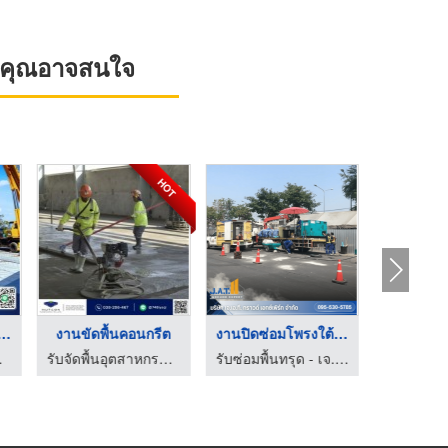
ที่คุณอาจสนใจ
HOT
ื้นสำเร็จรูปแบบ ...
งานขัดพื้นคอนกรีต
งานปิดซ่อมโพรงใต้พื้ ...
พื้น SPC พร
 ปอนด์
รับจัดพื้นอุตสาหกรรม จัดพื้นคอนกรีต นัฐคอน คอปอเรชั่น
รับซ่อมพื้นทรุด - เจ.เอ.ที. กราวด์ เอกซ์เพิร์ท
รับทำพื