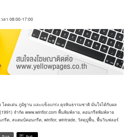
์ เวลา 08:00-17:00
ย โดดเด่น ภูมิฐาน และแข็งแกร่ง ดุจหินธรรมชาติ มั่นใจได้กับผล
1991) จำกัด www.winflor.com พื้นพิมพ์ลาย, คอนกรีตพิมพ์ลาย
ีต, สแตมป์คอนกรีต, winflor, wintrade, วัสดุปูพื้น, พื้นวินฟลอร์
อีเมล
พิมพ์