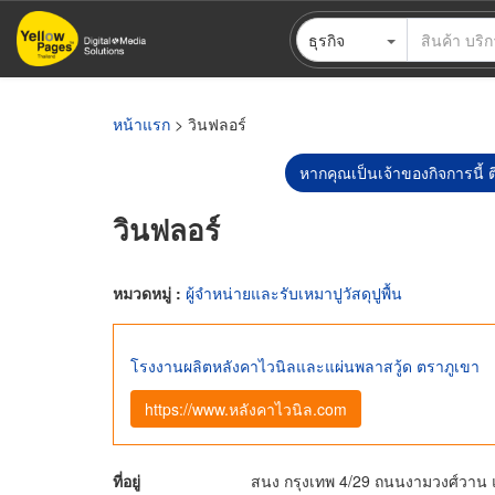
ข้าม
ธุรกิจ
ไป
ยัง
เนื้อหา
หลัก
หน้าแรก
> วินฟลอร์
หากคุณเป็นเจ้าของกิจการนี้ ต
วินฟลอร์
หมวดหมู่ :
ผู้จำหน่ายและรับเหมาปูวัสดุปูพื้น
โรงงานผลิตหลังคาไวนิลและแผ่นพลาสวู้ด ตราภูเขา
https://www.หลังคาไวนิล.com
ที่อยู่
สนง กรุงเทพ 4/29 ถนนงามวงศ์วาน