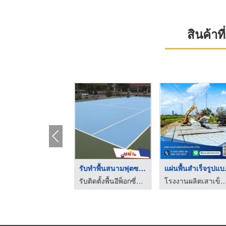
สินค้า
รับเคลือบพื้นอีพ็อกซ ...
รับทำพื้นสนามฟุตซอล
แผ่นพ
รับติดตั้งพื้นอีพ็อกซี่พียู - แมทท์ เคมมี่
รับติดตั้งพื้นอีพ็อกซี่พียู - แมทท์ เคมมี่
โรงงานผลิตเสาเข็มคอนกรีต