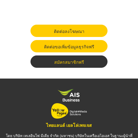
ติดต่อลงโฆษณา
ติดต่อขอเพิ่มข้อมูลธุรกิจฟรี
สมัครสมาชิกฟรี
ไทยแลนด์ เยลโล่เพจเจส
โดย บริษัท เทเลอินโฟ มีเดีย จำกัด (มหาชน) บริษัทในเครือเอไอเอส ในฐานะผู้นำที่