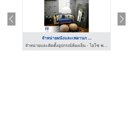
จำหน่ายผนังและเพดานก ...
รับทำป้ายโฆษณา ป้ายไวนิล รับทำสติกเกอร์ติดผลิตภัณฑ์ นวมินทร์
จำหน่ายและติดตั้งอุปกรณ์ห้องเย็น - ไอโซ พาแนล